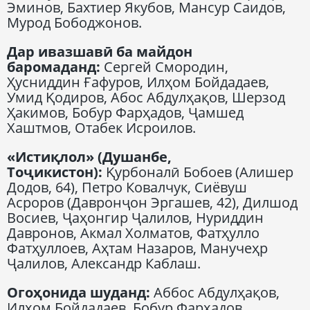
Эминов, Бахтиер Якубов, Мансур Саидов,
Мурод Бободжонов.
Дар ивазшавӣ ба майдон
баромаданд:
Сергей Смородин,
Ҳусниддин Ғафуров, Илҳом Бойдадаев,
Умид Қодиров, Абос Абдулҳақов, Шерзод
Ҳакимов, Бобур Фарҳадов, Ҷамшед
Хаштмов, Отабек Исроилов.
«Истиқлол» (Душанбе,
Тоҷикистон):
Қурбоналӣ Бобоев (Алишер
Додов, 64), Петро Ковалчук, Сиёвуш
Асроров (Давронҷон Эргашев, 42), Дилшод
Восиев, Ҷаҳонгир Ҷалилов, Нуриддин
Давронов, Акмал Холматов, Фатҳулло
Фатҳуллоев, Аҳтам Назаров, Манучеҳр
Ҷалилов, Александр Каблаш.
Огоҳонида шуданд:
Аббос Абдулҳақов,
Илҳом Бойдадаев, Бобур Фарҳадов