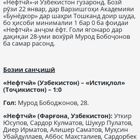
«Нефтчӣ»-и Узбекистон гузаронд. Бозӣ
рӯзи 22 январ, дар Варзишгоҳи Академияи
«Бунёдкор» дар шаҳри Тошканд доир шуда,
бо ҳисоби минималии 1 бар 0 ба фоидаи
«Нефтчӣ» анҷом ёфт. Голи ягонаро дар
дақиқаи 28-уми вохӯрӣ Мурод Бобоҷонов
ба самар расонд.
Бозии санҷишӣ
«Нефтчӣ» (Узбекистон) – «Истиқлол»
(Тоҷикистон) – 1:0
Гол:
Мурод Бободжонов, 28.
«Нефтчӣ» (Фарғона, Узбекистон):
Уткир
Юсупов, Сардор Кулматов, Шукур Пулатов,
Диер Ирматов, Алишер Саматов, Муҳсин
Убайдуллаев, Аббос Махсталиев, Сардорбек