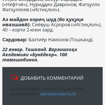
(«Нефтчӣ»), Нуриддин Давронов, Фатҳулло
Фатҳуллоев («Истиқлол»).
Аз майдон хориҷ шуд (бо ҳуқуқи
ивазшавӣ):
Сиёвуш Асроров («Истиқлол»),
40 – корти 2-юми зард.
Сардовар:
Бахтиёр Намозов (Тошканд).
22 январ. Тошканд. Варзишгоҳи
Академияи «Бунёдкор». 100
тамошобинон.
ДОБАВИТЬ КОММЕНТАРИЙ
Для отправки комментария вам
необходимо
авторизоваться
.