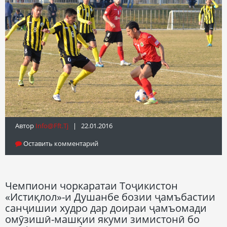
Автор
Info@fft.tj
| 22.01.2016
Оставить комментарий
Чемпиони чоркаратаи Тоҷикистон
«Истиқлол»-и Душанбе бозии ҷамъбастии
санҷишии худро дар доираи ҷамъомади
омӯзишӣ-машқии якуми зимистонӣ бо