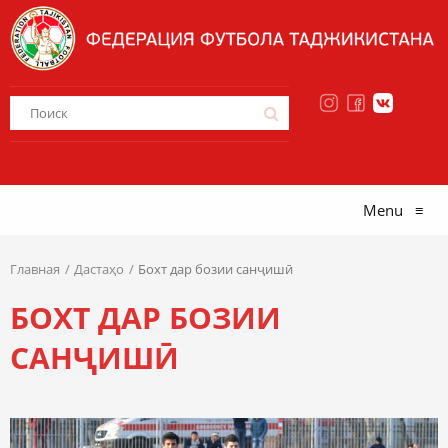
Menu
≡
Главная
Дастаҳо
Бохт дар бозии санҷишӣ
БОХТ ДАР БОЗИИ
САНҶИШӢ