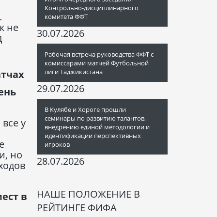
Контрольно-дисциплинарного
.
комитета ФФТ
к не
30.07.2026
д
Рабочая встреча руководства ФФТ с
комиссарами матчей Футбольной
лиги Таджикистана
атчах
29.07.2026
ень
В Кулябе и Хороге прошли
семинары по развитию талантов,
 все у
внедрению единой методологии и
идентификации перспективных
е
игроков
и, но
28.07.2026
ходов
НАШЕ ПОЛОЖЕНИЕ В
мест в
РЕЙТИНГЕ ФИФА