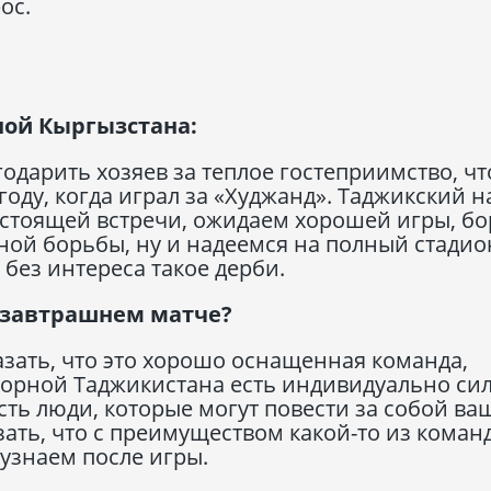
ос.
ной Кыргызстана:
годарить хозяев за теплое гостеприимство, чт
оду, когда играл за «Худжанд». Таджикский н
едстоящей встречи, ожидаем хорошей игры, б
ной борьбы, ну и надеемся на полный стадио
 без интереса такое дерби.
в завтрашнем матче?
азать, что это хорошо оснащенная команда,
сборной Таджикистана есть индивидуально си
Есть люди, которые могут повести за собой ва
зать, что с преимуществом какой-то из команд
 узнаем после игры.