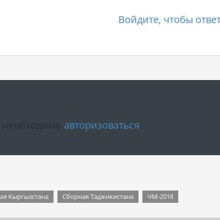
Войдите, чтобы отве
м необходимо
авторизоваться
.
ая Кыргызстана
Сборная Таджикистана
ЧМ-2018