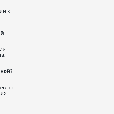
ии к
ый
рии
ца.
рной?
ев, то
ких