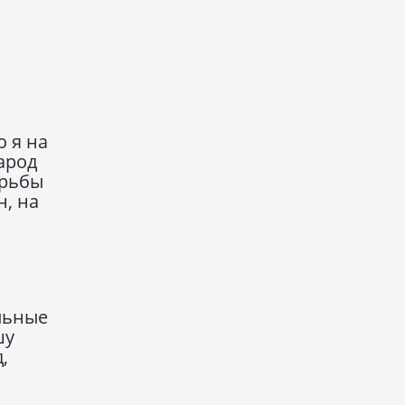
о я на
арод
орьбы
н, на
льные
шу
,