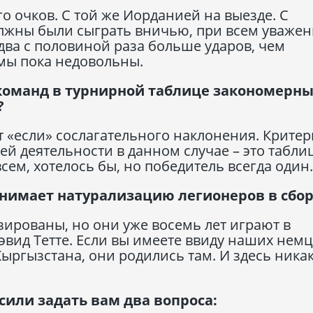
о очков. С той же Иорданией на выезде. С
олжны были сыграть вничью, при всем уважен
два с половиной раза больше ударов, чем
мы пока недовольны.
 команд в турнирной таблице закономерн
?
ает «если» сослагательного наклонения. Крите
ей деятельности в данном случае – это табли
сем, хотелось бы, но победитель всегда один.
инимает натурализацию легионеров в сбо
изированы, но они уже восемь лет играют в
эвид Тетте. Если вы имеете ввиду наших немц
Кыргызстана, они родились там. И здесь ника
сили задать вам два вопроса: