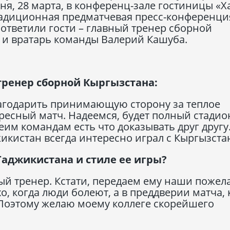
я, 28 марта, в конференц-зале гостиницы «Х
адиционная предматчевая пресс-конференци
ответили гости – главный тренер сборной
 и вратарь команды Валерий Кашуба.
тренер сборной Кыргызстана:
лагодарить принимающую сторону за теплое
ресный матч. Надеемся, будет полный стадио
им командам есть что доказывать друг другу
жикистан всегда интересно играл с Кыргызста
 Таджикистана и стиле ее игры?
ный тренер. Кстати, передаем ему наши пожел
, когда люди болеют, а в преддверии матча, 
. Поэтому желаю моему коллеге скорейшего