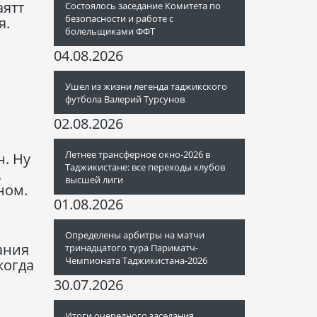
аятт
Состоялось заседание Комитета по
безопасности и работе с
я.
болельщиками ФФТ
04.08.2026
Ушел из жизни легенда таджикского
футбола Валерий Турсунов
02.08.2026
Летнее трансферное окно-2026 в
н. Ну
Таджикистане: все переходы клубов
.
высшей лиги
ном.
01.08.2026
Определены арбитры на матчи
ания
тринадцатого тура Париматч-
Чемпионата Таджикистана-2026
когда
30.07.2026
Итоги очередного заседания