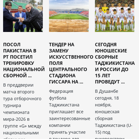
ПОСОЛ
ТЕНДЕР НА
СЕГОДНЯ
ПАКИСТАНА В
ЗАМЕНУ
ЮНОШЕСКИЕ
РТ ПОСЕТИЛ
ИСКУССТВЕННОГО
СБОРНЫЕ
ТРЕНИРОВКУ
ПОЛЯ
ТАДЖИКИСТАНА
НАЦИОНАЛЬНОЙ
ЦЕНТРАЛЬНОГО
И РОССИИ ДО
СБОРНОЙ ...
СТАДИОНА
15 ЛЕТ
ГИССАРА НА ...
ПРОВЕДУТ ...
В преддверии
Федерация
В Душанбе
матча второго
футбола
сегодня, 18
тура отборочного
Таджикистана
ноября,
турнира
приглашает все
юношеская
чемпионата
заинтересованные
сборная
мира-2026 в
компании
Таджикистана (U-
группе «G» между
принять участие
15) под
национальными
в тендере для
руководством