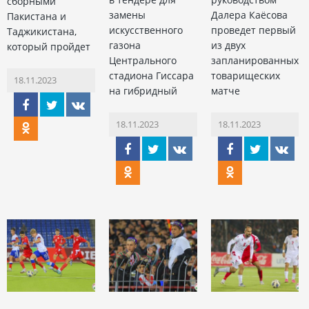
сборными
замены
Далера Каёсова
Пакистана и
искусственного
проведет первый
Таджикистана,
газона
из двух
который пройдет
Центрального
запланированных
стадиона Гиссара
товарищеских
18.11.2023
на гибридный
матче
18.11.2023
18.11.2023