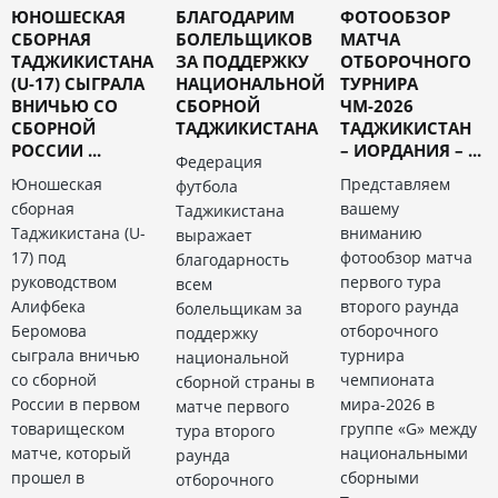
ЮНОШЕСКАЯ
БЛАГОДАРИМ
ФОТООБЗОР
СБОРНАЯ
БОЛЕЛЬЩИКОВ
МАТЧА
ТАДЖИКИСТАНА
ЗА ПОДДЕРЖКУ
ОТБОРОЧНОГО
(U-17) СЫГРАЛА
НАЦИОНАЛЬНОЙ
ТУРНИРА
ВНИЧЬЮ СО
СБОРНОЙ
ЧМ-2026
СБОРНОЙ
ТАДЖИКИСТАНА
ТАДЖИКИСТАН
РОССИИ ...
– ИОРДАНИЯ – ...
Федерация
Юношеская
Представляем
футбола
сборная
вашему
Таджикистана
Таджикистана (U-
вниманию
выражает
17) под
фотообзор матча
благодарность
руководством
первого тура
всем
Алифбека
второго раунда
болельщикам за
Беромова
отборочного
поддержку
сыграла вничью
турнира
национальной
со сборной
чемпионата
сборной страны в
России в первом
мира-2026 в
матче первого
товарищеском
группе «G» между
тура второго
матче, который
национальными
раунда
прошел в
сборными
отборочного