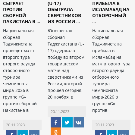
СЫГРАЕТ
(U-17)
ПРИБЫЛА В
ПРОТИВ
ОБЫГРАЛА
ИСЛАМАБАД НА
СБОРНОЙ
СВЕРСТНИКОВ
ОТБОРОЧНЫЙ
ПАКИСТАНА В ...
ИЗ РОССИИ ...
...
Национальная
Юношеская
Национальная
сборная
сборная
сборная
Таджикистана
Таджикистана (U-
Таджикистана
проведет матч
17) одержала
прибыла в
второго тура
победу во втором
Исламабад на
второго раунда
товарищеском
матч второго тура
отборочного
матче над
второго раунда
турнира
сверстниками из
отборочного
чемпионата
России, который
турнира
мира-2026 в
прошел сегодня,
чемпионата
группе «G»
20 ноября, в
мира-2026 в
против сборной
группе «G»
Пакистана в
против
20.11.2023
20.11.2023
20.11.2023