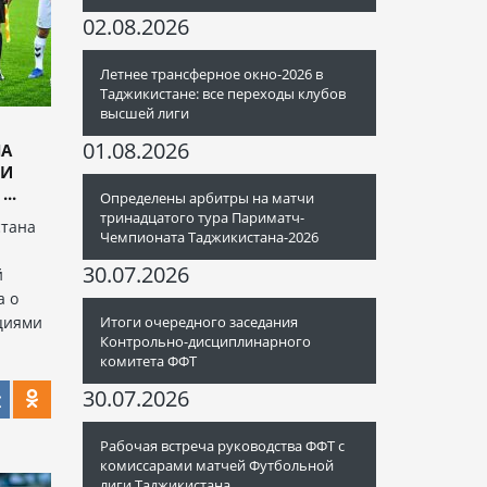
02.08.2026
Летнее трансферное окно-2026 в
Таджикистане: все переходы клубов
высшей лиги
01.08.2026
НА
ЧИ
..
Определены арбитры на матчи
тринадцатого тура Париматч-
стана
Чемпионата Таджикистана-2026
30.07.2026
й
а о
циями
Итоги очередного заседания
Контрольно-дисциплинарного
комитета ФФТ
30.07.2026
Рабочая встреча руководства ФФТ с
комиссарами матчей Футбольной
лиги Таджикистана