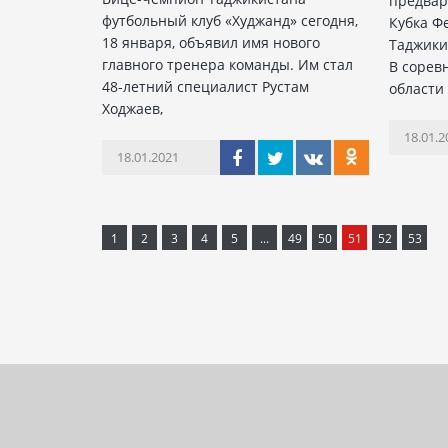
предвар
футбольный клуб «Худжанд» сегодня,
Кубка Ф
18 января, объявил имя нового
Таджики
главного тренера команды. Им стал
В сорев
48-летний специалист Рустам
области
Ходжаев,
18.01.2
18.01.2021
1
2
3
4
5
...
49
50
51
52
53