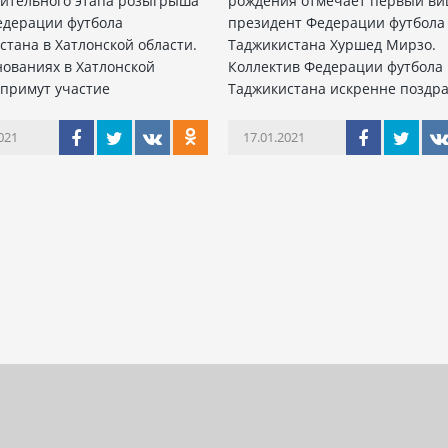
ительного этапа розыгрыша
рождения отмечает первый ви
едерации футбола
президент Федерации футбола
стана в Хатлонской области.
Таджикистана Хуршед Мирзо.
нованиях в Хатлонской
Коллектив Федерации футбола
 примут участие
Таджикистана искренне поздр
021
17.01.2021