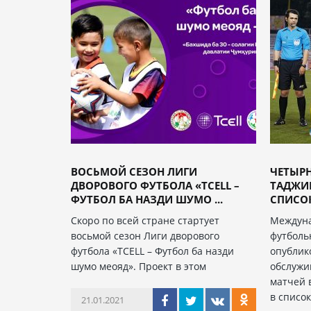
ВОСЬМОЙ СЕЗОН ЛИГИ
ЧЕТЫРН
ДВОРОВОГО ФУТБОЛА «TCELL –
ТАДЖИ
ФУТБОЛ БА НАЗДИ ШУМО ...
СПИСОК
Скоро по всей стране стартует
Междун
восьмой сезон Лиги дворового
футболь
футбола «TCELL – Футбол ба назди
опублик
шумо меояд». Проект в этом
обслужи
матчей 
в списо
21.01.2021