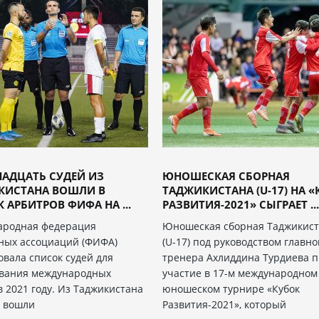
АДЦАТЬ СУДЕЙ ИЗ
ЮНОШЕСКАЯ СБОРНАЯ
КИСТАНА ВОШЛИ В
ТАДЖИКИСТАНА (U-17) НА «
 АРБИТРОВ ФИФА НА ...
РАЗВИТИЯ-2021» СЫГРАЕТ ..
ародная федерация
Юношеская сборная Таджикис
ных ассоциаций (ФИФА)
(U-17) под руководством главно
овала список судей для
тренера Ахлиддина Турдиева 
вания международных
участие в 17-м международном
в 2021 году. Из Таджикистана
юношеском турнире «Кубок
к вошли
Развития-2021», который