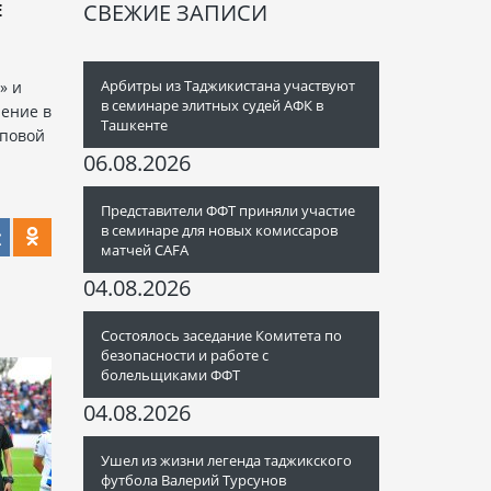
СВЕЖИЕ ЗАПИСИ
Е
Арбитры из Таджикистана участвуют
» и
в семинаре элитных судей АФК в
ление в
Ташкенте
пповой
06.08.2026
Представители ФФТ приняли участие
в семинаре для новых комиссаров
матчей CAFA
04.08.2026
Состоялось заседание Комитета по
безопасности и работе с
болельщиками ФФТ
04.08.2026
Ушел из жизни легенда таджикского
футбола Валерий Турсунов