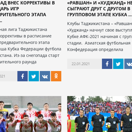
АД ВНЕС КОРРЕКТИВЫ В
«РАВШАН» И «ХУДЖАНД» Н
АРЬ ИГР
СЫГРАЮТ ДРУГ С ДРУГОМ В
РИТЕЛЬНОГО ЭТАПА
ГРУППОВОМ ЭТАПЕ КУБКА ...
.
Клубы Таджикистана – «Равшан
ная лига Таджикистана
«Худжанд» начнут свое выступ
коррективы в расписание
Кубке АФК-2021 начиная с гру
предварительного этапа
стадии. Азиатская футбольная
ша Кубка Федерации футбола
Конфедерация определила
стана. Из-за снегопада старт
ительного раунда
22.01.2021
021