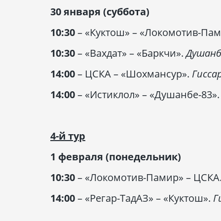
30 января (суббота)
10:30
– «Куктош» – «Локомотив-Пам
10:30
– «Вахдат» – «Баркчи».
Душанб
14:00
– ЦСКА – «Шохмансур».
Гисса
14:00
– «Истиклол» – «Душанбе-83»
4-й тур
1 февраля (понедельник)
10:30
– «Локомотив-Памир» – ЦСКА
14:00
– «Регар-ТадАЗ» – «Куктош».
Г