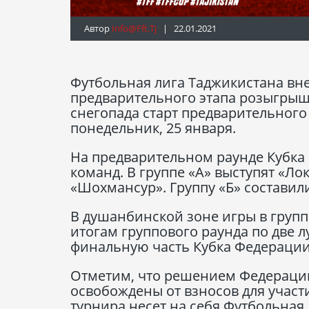
Автор
Info@fft.tj
| 22.01.2021
Футбольная лига Таджикистана вн
предварительного этапа розыгрыш
снегопада старт предварительного
понедельник, 25 января.
На предварительном раунде Кубка
команд. В группе «А» выступят «Ло
«Шохмансур». Группу «Б» составили
В душанбинской зоне игры в группа
итогам группового раунда по две 
финальную часть Кубка Федерации-
Отметим, что решением Федерации
освобождены от взносов для участ
турнира несет на себя Футбольная