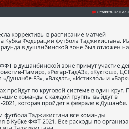
Оставить коммен
есла коррективы в расписание матчей
а Кубка Федерации футбола Таджикистана. Из
 раунда в душанбинской зоне был отложен на
 ФФТ в душанбинской зоне примут участие де
комотив-Памир», «Регар-ТадАЗ», «Куктош», ЦС
 «Душанбе-83», «Вахдат», «Истиклол» и «Барк
х пройдут по круговой системе в один круг. 
лучшие команды с каждой группы выйдут в
2021, которая пройдет в феврале в Душанбе.
 футбола Таджикистана все команды
ия в Кубке ФФТ-2021. Все расходы по организ
 лига Таджикистана.