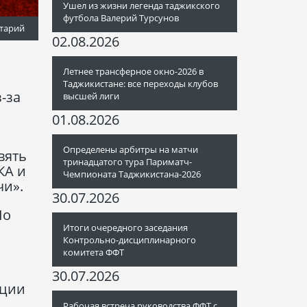
Ушел из жизни легенда таджикского
футбола Валерий Турсунов
тарий
02.08.2026
Летнее трансферное окно-2026 в
Таджикистане: все переходы клубов
-за
высшей лиги
01.08.2026
Определены арбитры на матчи
вять
тринадцатого тура Париматч-
КА и
Чемпионата Таджикистана-2026
чи».
30.07.2026
По
Итоги очередного заседания
Контрольно-дисциплинарного
комитета ФФТ
30.07.2026
ации
Рабочая встреча руководства ФФТ с