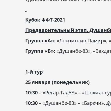
Кубок ФФТ-2021
Предварительный этап. Душанб
Группа «А»:
«Локомотив-Памир», «
Группа «Б»:
«Душанбе-83», «Вахдат
1-й тур
25 января (понедельник)
10:30
– «Регар-ТадАЗ» – «Шохмансу
10:30
– «Душанбе-83» – «Баркчи».
Д