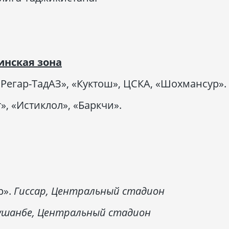
инская зона
Регар-ТадАЗ», «Куктош», ЦСКА, «Шохмансур».
», «Истиклол», «Баркчи».
р».
Гиссар, Центральный стадион
ушанбе, Центральный стадион