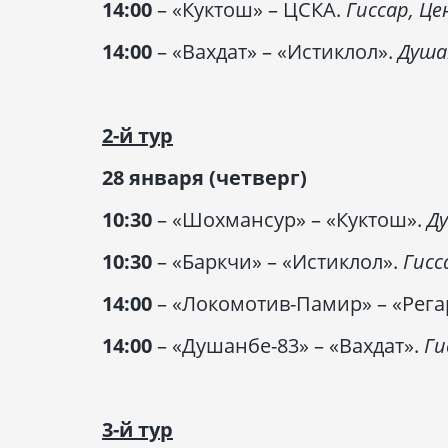
14:00
– «Куктош» – ЦСКА.
Гиссар, Ц
14:00
– «Вахдат» – «Истиклол».
Душа
2-й тур
28 января (четверг)
10:30
– «Шохмансур» – «Куктош».
Д
10:30
– «Баркчи» – «Истиклол».
Гисс
14:00
– «Локомотив-Памир» – «Рега
14:00
– «Душанбе-83» – «Вахдат».
Ги
3-й тур