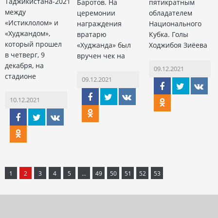
Таджикистана-2021
Баротов. На
пятикратным
между
церемонии
обладателем
«Истиклолом» и
награждения
Национального
«Худжандом»,
вратарю
Кубка. Голы
который прошел
«Худжанда» был
Ходжибоя Зиёева
в четверг, 9
вручен чек на
декабря, на
09.12.2021
стадионе
09.12.2021
10.12.2021
1
2
3
4
5
...
49
50
51
52
53