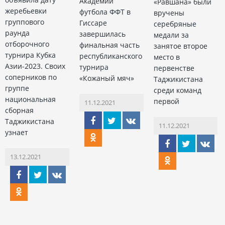
Академии
«Равшана» были
жеребьевки
футбола ФФТ в
вручены
группового
Гиссаре
серебряные
раунда
завершилась
медали за
отборочного
финальная часть
занятое второе
турнира Кубка
республиканского
место в
Азии-2023. Своих
турнира
первенстве
соперников по
«Кожаный мяч»
Таджикистана
группе
среди команд
национальная
первой
11.12.2021
сборная
Таджикистана
11.12.2021
узнает
13.12.2021