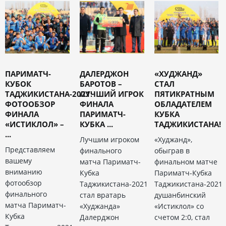
ПАРИМАТЧ-
ДАЛЕРДЖОН
«ХУДЖАНД»
КУБОК
БАРОТОВ –
СТАЛ
ТАДЖИКИСТАНА-2021:
ЛУЧШИЙ ИГРОК
ПЯТИКРАТНЫМ
ФОТООБЗОР
ФИНАЛА
ОБЛАДАТЕЛЕМ
ФИНАЛА
ПАРИМАТЧ-
КУБКА
«ИСТИКЛОЛ» –
КУБКА ...
ТАДЖИКИСТАНА!
...
Лучшим игроком
«Худжанд»,
Представляем
финального
обыграв в
вашему
матча Париматч-
финальном матче
вниманию
Кубка
Париматч-Кубка
фотообзор
Таджикистана-2021
Таджикистана-2021
финального
стал вратарь
душанбинский
матча Париматч-
«Худжанда»
«Истиклол» со
Кубка
Далерджон
счетом 2:0, стал