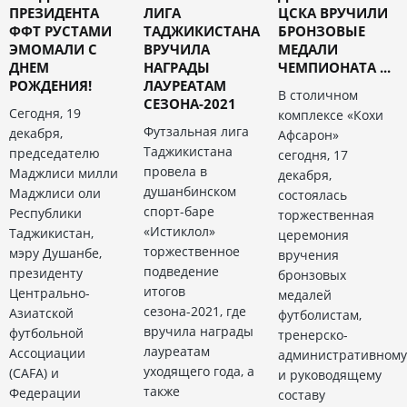
ПРЕЗИДЕНТА
ЛИГА
ЦСКА ВРУЧИЛИ
ФФТ РУСТАМИ
ТАДЖИКИСТАНА
БРОНЗОВЫЕ
ЭМОМАЛИ С
ВРУЧИЛА
МЕДАЛИ
ДНЕМ
НАГРАДЫ
ЧЕМПИОНАТА ...
РОЖДЕНИЯ!
ЛАУРЕАТАМ
В столичном
СЕЗОНА-2021
Сегодня, 19
комплексе «Кохи
Футзальная лига
декабря,
Афсарон»
Таджикистана
председателю
сегодня, 17
провела в
Маджлиси милли
декабря,
душанбинском
Маджлиси оли
состоялась
спорт-баре
Республики
торжественная
«Истиклол»
Таджикистан,
церемония
торжественное
мэру Душанбе,
вручения
подведение
президенту
бронзовых
итогов
Центрально-
медалей
сезона-2021, где
Азиатской
футболистам,
вручила награды
футбольной
тренерско-
лауреатам
Ассоциации
административному
уходящего года, а
(CAFA) и
и руководящему
также
Федерации
составу