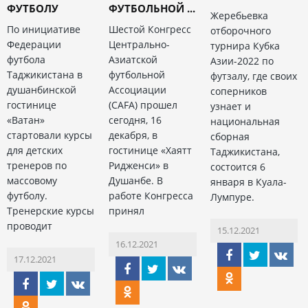
ФУТБОЛУ
ФУТБОЛЬНОЙ ...
Жеребьевка
По инициативе
Шестой Конгресс
отборочного
Федерации
Центрально-
турнира Кубка
футбола
Азиатской
Азии-2022 по
Таджикистана в
футбольной
футзалу, где своих
душанбинской
Ассоциации
соперников
гостинице
(CAFA) прошел
узнает и
«Ватан»
сегодня, 16
национальная
стартовали курсы
декабря, в
сборная
для детских
гостинице «Хаятт
Таджикистана,
тренеров по
Ридженси» в
состоится 6
массовому
Душанбе. В
января в Куала-
футболу.
работе Конгресса
Лумпуре.
Тренерские курсы
принял
проводит
15.12.2021
16.12.2021
17.12.2021