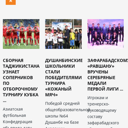
СБОРНАЯ
ДУШАНБИНСКИЕ
ЗАФАРАБАДСКОМ
ТАДЖИКИСТАНА
ШКОЛЬНИКИ
«РАВШАНУ»
УЗНАЕТ
СТАЛИ
ВРУЧЕНЫ
СОПЕРНИКОВ
ПОБЕДИТЕЛЯМИ
СЕРЕБРЯНЫЕ
ПО
ТУРНИРА
МЕДАЛИ
ОТБОРОЧНОМУ
«КОЖАНЫЙ
ПЕРВОЙ ЛИГИ ...
ТУРНИРУ КУБКА
МЯЧ»
Игрокам и
...
Победой средней
тренерско-
Азиатская
общеобразовательной
руководящему
футбольная
школы №64
составу
Конфедерация
Душанбе на базе
зафарабадского
объявила дату