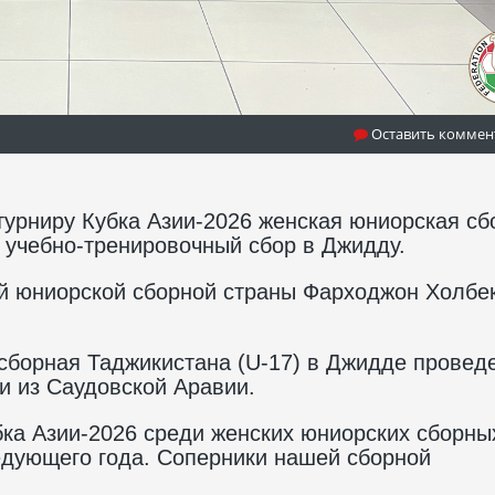
Оставить коммен
турниру Кубка Азии-2026 женская юниорская сб
а учебно-тренировочный сбор в Джидду.
ой юниорской сборной страны Фарходжон Холбе
 сборная Таджикистана (U-17) в Джидде провед
и из Саудовской Аравии.
бка Азии-2026 среди женских юниорских сборны
ледующего года. Соперники нашей сборной