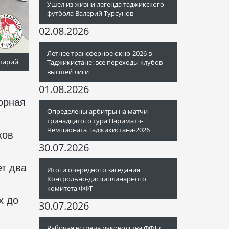
Ушел из жизни легенда таджикского
футбола Валерий Турсунов
02.08.2026
Летнее трансферное окно-2026 в
тарий
Таджикистане: все переходы клубов
высшей лиги
01.08.2026
орная
Определены арбитры на матчи
тринадцатого тура Париматч-
Чемпионата Таджикистана-2026
ков
30.07.2026
ет два
Итоги очередного заседания
Контрольно-дисциплинарного
комитета ФФТ
х до
30.07.2026
Рабочая встреча руководства ФФТ с