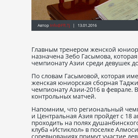
Автор
Info@fft.tj
| 13.01.2016
Главным тренером женской юниорс
назначена Зебо Гасымова, которая
чемпионату Азии среди девушек до
По словам Гасымовой, которая име
женская юниорская сборная Таджи
чемпионату Азии-2016 в феврале. 
контрольных матчей.
Напомним, что региональный чемп
и Центральная Азия пройдет с 18 а
проходить на полях душанбинского
клуба «Истиклол» в поселке Алмоси
соревнованиях примут участие дев