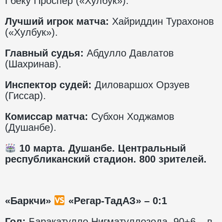
Гбеку Проспер («Хулбук»).
Лучший игрок матча:
Хайриддин Турахонов
(«Хулбук»).
Главный судья:
Абдулло Давлатов
(Шахринав).
Инспектор судей:
Диловаршох Орзуев
(Гиссар).
Комиссар матча:
Субхон Ходжамов
(Душанбе).
10 марта. Душанбе. Центральный
республиканский стадион. 800 зрителей.
«Баркчи»
«Регар-ТадАЗ» – 0:1
Гол:
Баракатулло Нигматуллозода, 90+6 – в