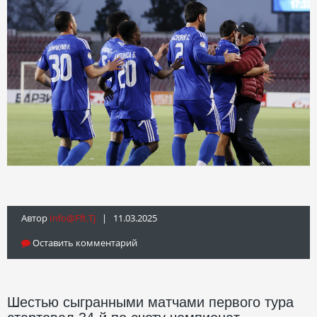
Автор
Info@fft.tj
| 11.03.2025
Оставить комментарий
Шестью сыгранными матчами первого тура