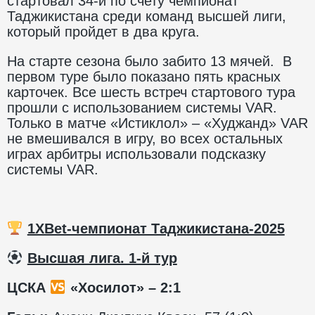
стартовал 34-й по счету чемпионат
Таджикистана среди команд высшей лиги,
который пройдет в два круга.
На старте сезона было забито 13 мячей. В
первом туре было показано пять красных
карточек. Все шесть встреч стартового тура
прошли с использованием системы VAR.
Только в матче «Истиклол» – «Худжанд» VAR
не вмешивался в игру, во всех остальных
играх арбитры использовали подсказку
системы VAR.
1XBet-чемпионат Таджикистана-2025
️
Высшая лига. 1-й тур
ЦСКА
«Хосилот» – 2:1