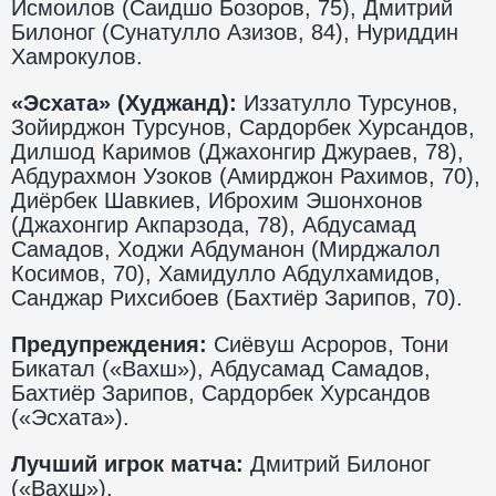
Исмоилов (Саидшо Бозоров, 75), Дмитрий
Билоног (Сунатулло Азизов, 84), Нуриддин
Хамрокулов.
«Эсхата» (Худжанд):
Иззатулло Турсунов,
Зойирджон Турсунов, Сардорбек Хурсандов,
Дилшод Каримов (Джахонгир Джураев, 78),
Абдурахмон Узоков (Амирджон Рахимов, 70),
Диёрбек Шавкиев, Иброхим Эшонхонов
(Джахонгир Акпарзода, 78), Абдусамад
Самадов, Ходжи Абдуманон (Мирджалол
Косимов, 70), Хамидулло Абдулхамидов,
Санджар Рихсибоев (Бахтиёр Зарипов, 70).
Предупреждения:
Сиёвуш Асроров, Тони
Бикатал («Вахш»), Абдусамад Самадов,
Бахтиёр Зарипов, Сардорбек Хурсандов
(«Эсхата»).
Лучший игрок матча:
Дмитрий Билоног
(«Вахш»).