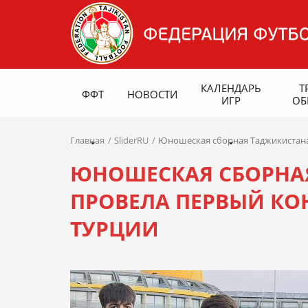
КАЛЕНДАРЬ
Т
ФФТ
НОВОСТИ
ИГР
ОБ
Главная
SliderRU
Юношеская сборная Таджикистана 
ЮНОШЕСКАЯ СБОРНАЯ
ПРОВЕЛА ПЕРВЫЙ КО
ТУРЦИИ