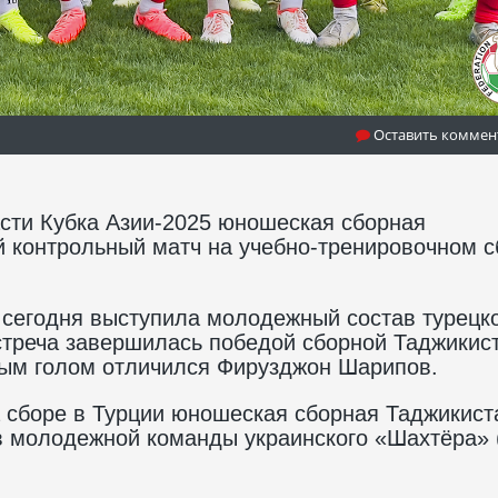
Оставить коммен
асти Кубка Азии-2025 юношеская сборная
й контрольный матч на учебно-тренировочном с
сегодня выступила молодежный состав турецк
стреча завершилась победой сборной Таджикис
тым голом отличился Фирузджон Шарипов.
 сборе в Турции юношеская сборная Таджикист
ив молодежной команды украинского «Шахтёра» 