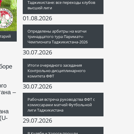
Таджикистане: все переходы клубов
высшей лиги
01.08.2026
Определены арбитры на матчи
тарий
тринадцатого тура Париматч-
Чемпионата Таджикистана-2026
30.07.2026
Итоги очередного заседания
боре
Контрольно-дисциплинарного
комитета ФФТ
ого
30.07.2026
тана –
Рабочая встреча руководства ФФТ с
комиссарами матчей Футбольной
лиги Таджикистана
ана
(U-
29.07.2026
В Кулябе и Хороге прошли