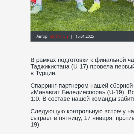
Автор
Info@fft.tj
| 15.01.2025
В рамках подготовки к финальной ч
Таджикистана (U-17) провела первы
в Турции.
Спарринг-партнером нашей сборной 
«Манавгат Беледиеспора» (U-19). В
1:0. В составе нашей команды заби
Следующую контрольную встречу на
сыграет в пятницу, 17 января, прот
19).