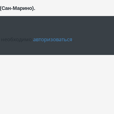
(Сан-Марино).
м необходимо
авторизоваться
.