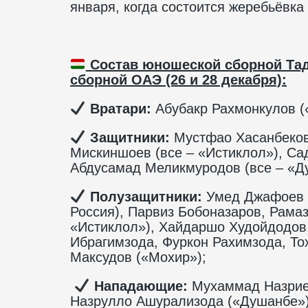
января, когда состоится жеребьёвка
Состав юношеской сборной Тад
сборной ОАЭ (26 и 28 декабря):
️ Вратари:
Абубакр Рахмонкулов 
️ Защитники:
Мустфао Хасанбеков
Мискиншоев (все – «Истиклол»), Са
Абдусамад Меликмуродов (все – «Д
️ Полузащитники:
Умед Джафоев (
Россия), Парвиз Бобоназаров, Рама
«Истиклол»), Хайдаршо Худойдодов
Ибрагимзода, Фуркон Рахимзода, То
Максудов («Мохир»);
️ Нападающие:
Мухаммад Назриев
Назрулло Ашурализода («Душанбе»)