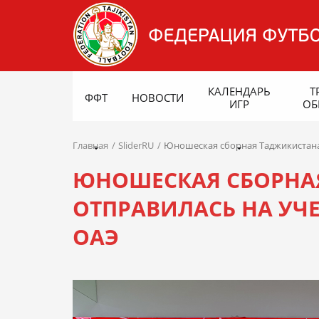
КАЛЕНДАРЬ
Т
ФФТ
НОВОСТИ
ИГР
ОБ
Главная
SliderRU
Юношеская сборная Таджикистана 
ЮНОШЕСКАЯ СБОРНАЯ
ОТПРАВИЛАСЬ НА УЧ
ОАЭ