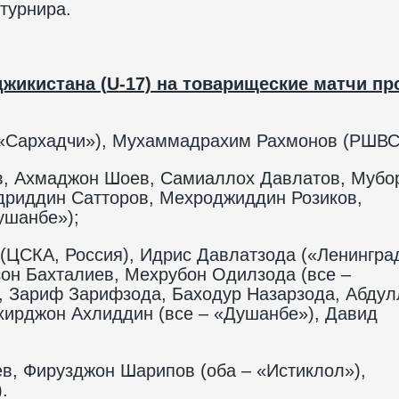
 турнира.
жикистана (
U
-17) на товарищеские матчи пр
(«Сархадчи»), Мухаммадрахим Рахмонов (РШВС
, Ахмаджон Шоев, Самиаллох Давлатов, Мубо
дриддин Сатторов, Мехроджиддин Розиков,
ушанбе»);
ЦСКА, Россия), Идрис Давлатзода («Ленингра
зон Бахталиев, Мехрубон Одилзода (все –
, Зариф Зарифзода, Баходур Назарзода, Абдул
хирджон Ахлиддин (все – «Душанбе»), Давид
, Фирузджон Шарипов (оба – «Истиклол»),
.