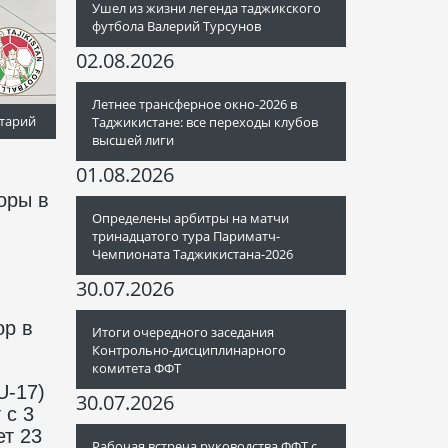
Ушел из жизни легенда таджикского
футбола Валерий Турсунов
02.08.2026
Летнее трансферное окно-2026 в
тарий
Таджикистане: все переходы клубов
высшей лиги
01.08.2026
оры в
Определены арбитры на матчи
тринадцатого тура Париматч-
Чемпионата Таджикистана-2026
30.07.2026
ор в
Итоги очередного заседания
Контрольно-дисциплинарного
комитета ФФТ
U-17)
30.07.2026
 с 3
ет 23
Рабочая встреча руководства ФФТ с