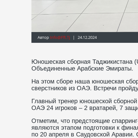
Автор
Info@fft.tj
| 24.12.2024
Юношеская сборная Таджикистана (U
Объединенные Арабские Эмираты.
На этом сборе наша юношеская сбор
сверстников из ОАЭ. Встречи пройду
Главный тренер юношеской сборной 
ОАЭ 24 игроков – 2 вратарей, 7 защ
Отметим, что предстоящие спарринг
являются этапом подготовки к финал
по 20 апреля в Саудовской Аравии. 