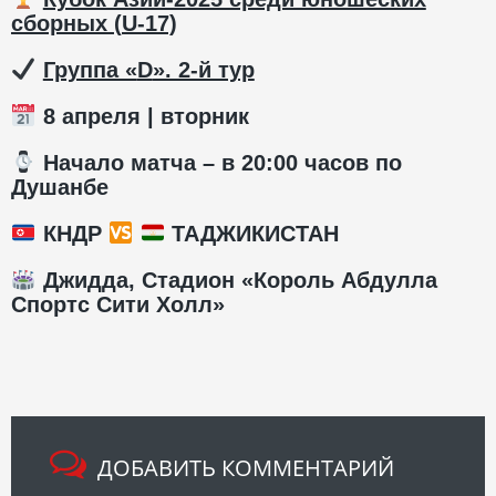
сборных (
U
-17)
️
Группа «
D
». 2-й тур
8 апреля | вторник
️ Начало матча – в 20:00 часов по
Душанбе
КНДР
ТАДЖИКИСТАН
Джидда,
Стадион «
Король Абдулла
Спортс Сити Холл»
ДОБАВИТЬ КОММЕНТАРИЙ