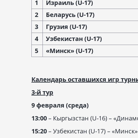
1
Израиль
(U-17)
2
Беларусь
(U-17)
3
Грузия
(U-17)
4
Узбекистан
(U-17)
5
«Минск»
(U-17)
Календарь оставшихся игр турн
3-й тур
9 февраля (среда)
13:00
– Кыргызстан (U-16) – «Динам
15:20
– Узбекистан (U-17) – «Минск»