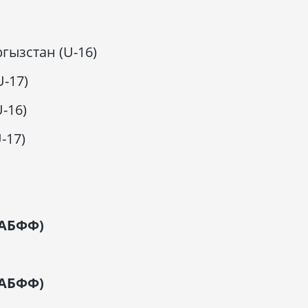
ргызстан (U-16)
U-17)
U-16)
-17)
 АБФФ)
 АБФФ)