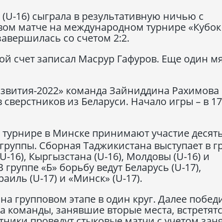
(U-16) сыграла в результативную ничью с
вом матче на международном турнире «Кубок
завершилась со счетом 2:2.
вой счет записал Масрур Гафуров. Еще один м
азвития-2022» команда Зайниддина Рахимова
в сверстников из Беларуси. Начало игры – в 17
 турнире в Минске принимают участие десят
 группы. Сборная Таджикистана выступает в г
-16), Кыргызстана (U-16), Молдовы (U-16) и
группе «Б» борьбу ведут Беларусь (U-17),
раиль (U-17) и «Минск» (U-17).
на групповом этапе в один круг. Далее побед
а команды, занявшие вторые места, встретятс
стники проведут стыковые матчи с учетом зан