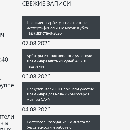
СВЕЖИЕ ЗАПИСИ
Назначены арбитры на ответные
четвертьфинальные матчи Кубка
яч
Таджикистана-2026
07.08.2026
Арбитры из Таджикистана участвуют
:40
в семинаре элитных судей АФК в
Ташкенте
06.08.2026
ь
руппе
Представители ФФТ приняли участие
в семинаре для новых комиссаров
матчей CAFA
04.08.2026
ители
я в
Состоялось заседание Комитета по
безопасности и работе с
ятых