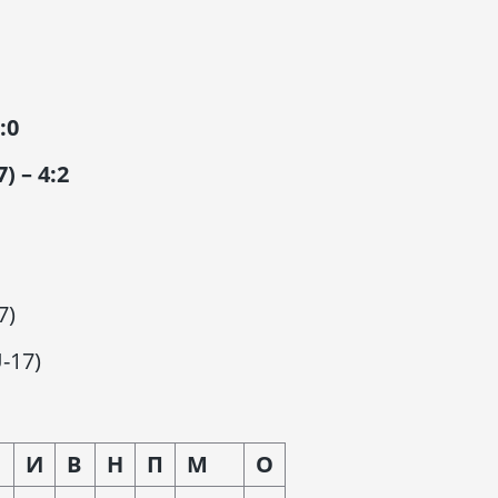
:0
) – 4:2
7)
-17)
И
В
Н
П
М
О