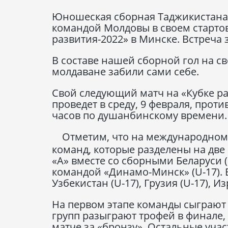
Юношеская сборная Таджикистана 
командой Молдовы в своем старто
развития-2022» в Минске. Встреча 
В составе нашей сборной гол на с
молдаване забили сами себе.
Свой следующий матч на «Кубке р
проведет в среду, 9 февраля, проти
часов по душанбинскому времени.
Отметим, что на международном
команд, которые разделены на две
«А» вместе со сборными Беларуси (U
командой «Динамо-Минск» (U-17). В 
Узбекистан (U-17), Грузия (U-17), Из
На первом этапе команды сыграют 
групп разыграют трофей в финале, 
матче за «бронзу». Остальные уча