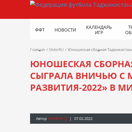
КАЛЕНДАРЬ
Т
ФФТ
НОВОСТИ
ИГР
ОБ
Главная
SliderRU
Юношеская сборная Таджикистана 
ЮНОШЕСКАЯ СБОРНАЯ
СЫГРАЛА ВНИЧЬЮ С 
РАЗВИТИЯ-2022» В М
Автор
Info@fft.tj
| 07.02.2022