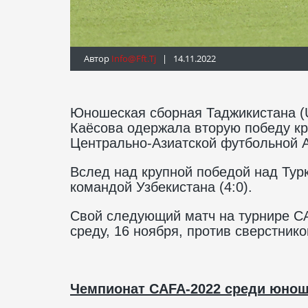
Автор
Info@fft.tj
| 14.11.2022
Юношеская сборная Таджикистана (U
Каёсова одержала вторую победу кр
Центрально-Азиатской футбольной А
Вслед над крупной победой над Тур
командой Узбекистана (4:0).
Свой следующий матч на турнире CA
среду, 16 ноября, против сверстнико
Чемпионат
CAFA
-2022 среди юнош