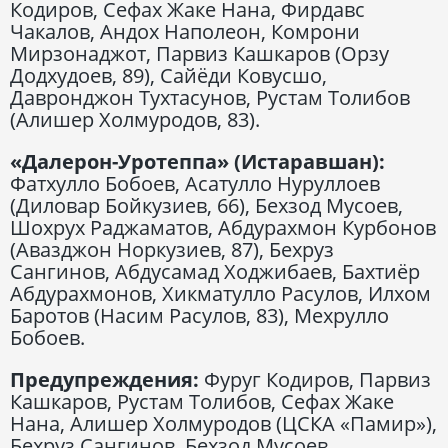
Кодиров, Сефах Жаке Нана, Фирдавс
Чакалов, Андох Наполеон, Комрони
Мирзонаджот, Парвиз Кашкаров (Орзу
Додхудоев, 89), Сайёди Ковусшо,
Давронджон Тухтасунов, Рустам Толибов
(Алишер Холмуродов, 83).
«Далерон-Уротеппа» (Истаравшан):
Фатхулло Бобоев, Асатулло Нуруллоев
(Диловар Бойкузиев, 66), Бехзод Мусоев,
Шохрух Раджаматов, Абдурахмон Курбонов
(Авазджон Норкузиев, 87), Бехруз
Сангинов, Абдусамад Ходжибаев, Бахтиёр
Абдурахмонов, Хикматулло Расулов, Илхом
Баротов (Насим Расулов, 83), Мехрулло
Бобоев.
Предупреждения:
Фуруг Кодиров, Парвиз
Кашкаров, Рустам Толибов, Сефах Жаке
Нана, Алишер Холмуродов (ЦСКА «Памир»),
Бехруз Сангинов, Бехзод Мусоев,