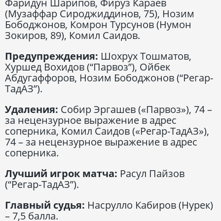
Фаридун Шарипов, Фируз Караев
(Музаффар Сироджиддинов, 75), Нозим
Бободжонов, Комрон Турсунов (Нумон
Зокиров, 89), Комил Саидов.
Предупреждения:
Шохрух Тошматов,
Хуршед Вохидов (“Парвоз”), Ойбек
Абдугаффоров, Нозим Бободжонов (“Регар-
ТадАЗ”).
Удаления:
Собир Эргашев («Парвоз»), 74 –
за нецензурное выражение в адрес
соперника, Комил Саидов («Регар-ТадАЗ»),
74 – за нецензурное выражение в адрес
соперника.
Лучший игрок матча:
Расул Пайзов
(“Регар-ТадАЗ”).
Главный судья:
Насрулло Кабиров (Нурек)
– 7,5 балла.