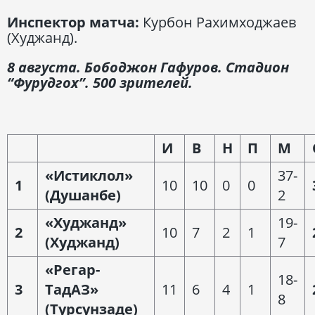
Инспектор матча:
Курбон Рахимходжаев
(Худжанд).
8 августа. Бободжон Гафуров. Стадион
“Фурудгох”. 500 зрителей.
И
В
Н
П
М
«Истиклол»
37-
1
10
10
0
0
(Душанбе)
2
«Худжанд»
19-
2
10
7
2
1
(Худжанд)
7
«Регар-
18-
3
ТадАЗ»
11
6
4
1
8
(Турсунзаде)