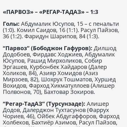
«ПАРВОЗ» – «РЕГАР-ТАДАЗ» – 1:3
Голы:
Абдумалик Юсупов, 15 – с пенальти
(1:0). Комил Саидов, 16 (1:1). Расул Пайзов,
36 (1:2). Фаридун Шарипов, 84 (1:3).
“Парвоз” (Бободжон Гафуров):
Дилшод
Додобоев, Фирдавс Ходжиев, Абдумалик
Юсупов, Рашид Мирхоликов, Собир
Эргашев, Курбонбек Хайдаров (Далер
Холиков, 84), Азияр Хомидов (Азиз
Мирзоев, 82), Шохрух Тошматов, Хуршед
Вохидов, Фарход Хикматуллоев (Алишер
Полвонов, 70), Бахтовар Зокиров.
“Регар-ТадАЗ” (Турсунзаде):
Алишер
Додов, Далерджон Тухтасунов (Фаррух
Чориев, 46), Ойбек Абдугаффоров, Фарход
Холбеков, Бахтиёр Азимов, Расул Пайзов,