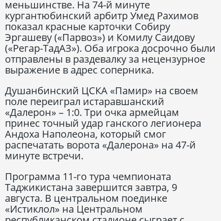
меньшинстве. На 74-й минуте
кургантюбинский арбитр Умед Рахимов
показал красные карточки Собиру
Эргашеву («Парвоз») и Комилу Саидову
(«Регар-ТадАЗ»). Оба игрока досрочно были
отправлены в раздевалку за нецензурное
выражение в адрес соперника.
Душанбинский ЦСКА «Памир» на своем
поле переиграл истаравшанский
«Далерон» – 1:0. Три очка армейцам
принес точный удар ганского легионера
Андоха Наполеона, который смог
распечатать ворота «Далерона» на 47-й
минуте встречи.
Программа 11-го тура чемпионата
Таджикистана завершится завтра, 9
августа. В центральном поединке
«Истиклол» на Центральном
республиканском стадионе сыграет с