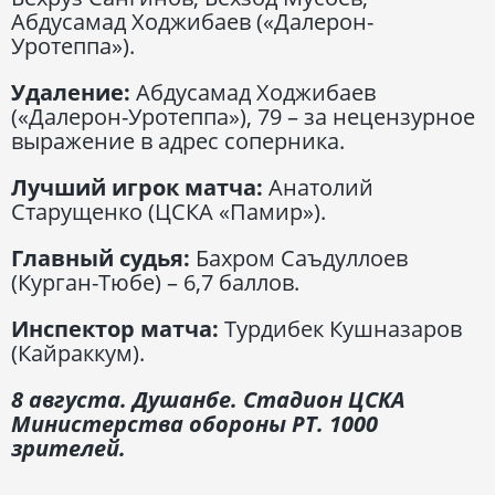
Абдусамад Ходжибаев («Далерон-
Уротеппа»).
Удаление:
Абдусамад Ходжибаев
(«Далерон-Уротеппа»), 79 – за нецензурное
выражение в адрес соперника.
Лучший игрок матча:
Анатолий
Старущенко (ЦСКА «Памир»).
Главный судья:
Бахром Саъдуллоев
(Курган-Тюбе) – 6,7 баллов.
Инспектор матча:
Турдибек Кушназаров
(Кайраккум).
8 августа. Душанбе. Стадион ЦСКА
Министерства обороны РТ. 1000
зрителей.