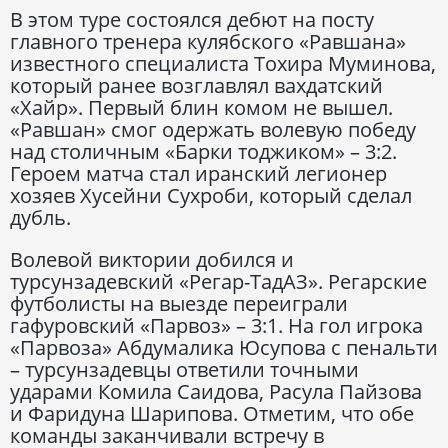
В этом туре состоялся дебют на посту
главного тренера кулябского «Равшана»
известного специалиста Тохира Муминова,
который ранее возглавлял вахдатский
«Хайр». Первый блин комом не вышел.
«Равшан» смог одержать волевую победу
над столичным «Барки тоджиком» – 3:2.
Героем матча стал иранский легионер
хозяев Хусейни Сухроби, который сделал
дубль.
Волевой виктории добился и
турсунзадевский «Регар-ТадАЗ». Регарские
футболисты на выезде переиграли
гафуровский «Парвоз» – 3:1. На гол игрока
«Парвоза» Абдумалика Юсупова с пенальти
– турсунзадевцы ответили точными
ударами Комила Саидова, Расула Пайзова
и Фаридуна Шарипова. Отметим, что обе
команды заканчивали встречу в