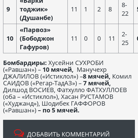
«Барки
8-
9
тоджик»
11
1
2
8
22
(Душанбе)
«Парвоз»
2-
10
(Бободжон
11
0
0
11
25
Гафуров)
Бомбардиры:
Хусейни СУХРОБИ
(«Равшан») –
10 мячей,
Манучехр
ДЖАЛИЛОВ («Истиклол») –
8 мячей,
Комил
САИДОВ («Регар-ТадАЗ») –
7 мячей,
Дилшод ВОСИЕВ, Фатхулло ФАТХУЛЛОЕВ
(оба – «Истиклол»), Хасан РУСТАМОВ
(«Худжанд»), Шодибек ГАФФОРОВ
(«Равшан»)
– по 5 мячей.
ДОБАВИТЬ КОММЕНТАРИЙ