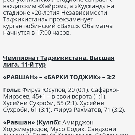
вахдатским «Хайром», а «Худжанд» на
стадионе «20-летия Независимости
Таджикистана» проэкзаменует
кургантюбинский «Вахш». Оба матча
начнутся в 17:00 часов.
Чемпионат Таджикистана. Высшая
лига. 11-й тур
«РАВШАН» – «БАРКИ ТОДЖИК» – 3:2
Голы:
Фируз Юсупов, 20 (0:1). Сафархон
Мирзоев, 45+1 – в свои ворота (1:1).
Хусейни Сухроби, 55 (2:1). Хусейни
Сухроби, 61 (3:1). Фируз Рахматов, 71 (3:2).
«Равшан» (Куляб):
Амирджон
Ходжимуродов, Мусо Содик, Саидхони