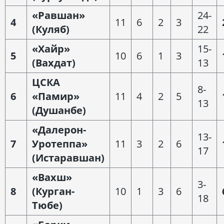
«Равшан»
24-
4
11
6
2
3
(Куляб)
22
«Хайр»
15-
5
10
6
1
3
(Вахдат)
13
ЦСКА
8-
6
«Памир»
11
4
2
5
13
(Душанбе)
«Далерон-
13-
7
Уротеппа»
11
3
2
6
17
(Истаравшан)
«Вахш»
3-
8
(Курган-
10
1
3
6
18
Тюбе)