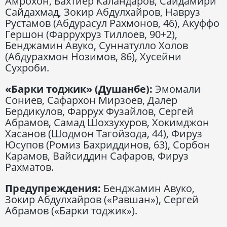
Амрохон, Бахтиёр Каландаров, Сайдамири
Сайдахмад, Зокир Абдулхайров, Навруз
Рустамов (Абдурасул Рахмонов, 46), Акуффо
Гершон (Фаррухруз Тиллоев, 90+2),
Бенджамин Авуко, Суннатулло Холов
(Абдурахмон Нозимов, 86), Хусейни
Сухроби.
«Барки тоджик» (Душанбе):
Эмомали
Сониев, Сафархон Мирзоев, Далер
Бердикулов, Фаррух Фузайлов, Сергей
Абрамов, Самад Шохзухуров, Хокимджон
Хасанов (Шодмон Тагойзода, 44), Фируз
Юсупов (Ромиз Бахриддинов, 63), Сорбон
Карамов, Вайсиддин Сафаров, Фируз
Рахматов.
Предупреждения:
Бенджамин Авуко,
Зокир Абдулхайров («Равшан»), Сергей
Абрамов («Барки тоджик»).