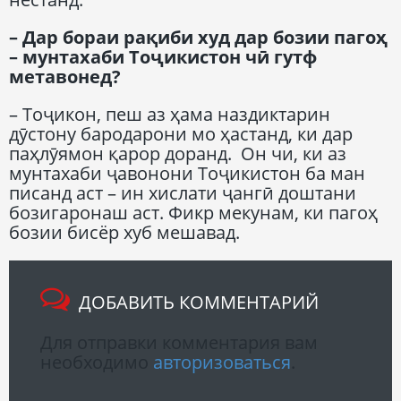
– Дар бораи рақиби худ дар бозии пагоҳ
– мунтахаби Тоҷикистон чӣ гутф
метавонед?
– Тоҷикон, пеш аз ҳама наздиктарин
дӯстону бародарони мо ҳастанд, ки дар
паҳлӯямон қарор доранд. Он чи, ки аз
мунтахаби ҷавонони Тоҷикистон ба ман
писанд аст – ин хислати ҷангӣ доштани
бозигаронаш аст. Фикр мекунам, ки пагоҳ
бозии бисёр хуб мешавад.
ДОБАВИТЬ КОММЕНТАРИЙ
Для отправки комментария вам
необходимо
авторизоваться
.