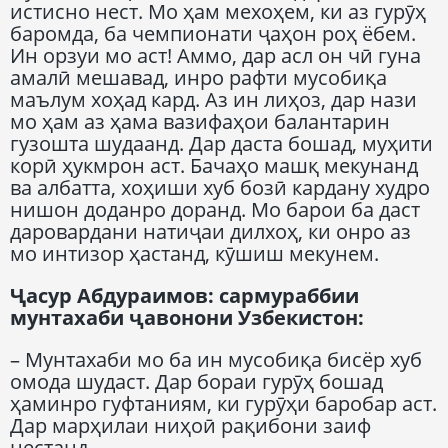
истисно нест. Мо ҳам мехоҳем, ки аз гурӯҳ
баромда, ба чемпионати ҷаҳон роҳ ёбем.
Ин орзуи мо аст! Аммо, дар асл он чӣ гуна
амалӣ мешавад, инро рафти мусобиқа
маълум хоҳад кард. Аз ин лиҳоз, дар нази
мо ҳам аз ҳама вазифаҳои балантарин
гузошта шудаанд. Дар даста бошад, муҳити
корӣ ҳукмрон аст. Бачаҳо машқ мекунанд
ва албатта, хоҳиши хуб бозӣ кардану худро
нишон доданро доранд. Мо барои ба даст
даровардани натиҷаи дилхоҳ, ки онро аз
мо интизор ҳастанд, кӯшиш мекунем.
Ҷасур Абдураимов: сармураббии
мунтахаби ҷавонони Узбекистон:
– Мунтахаби мо ба ин мусобиқа бисёр хуб
омода шудаст. Дар бораи гурӯҳ бошад
ҳаминро гуфтаниям, ки гурӯҳи баробар аст.
Дар марҳилаи ниҳоӣ рақибони заиф
нестанд.