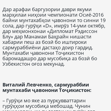
Дар арафаи баргузории даври якуми
марҳилаи ниҳоии чемпионати Осиё-2016
байни мунтахабҳои ҷавонони то синни 19
сола, дар гурӯҳи «D», имрӯз 14-уми октябр,
дар меҳмонхонаи «Дипломат Рэдиссон
Блу» дар Манамаи Баҳрайн нишасти
хабарии пеш аз бозӣ бо иштироки
сармураббиёни дастаҳо доир гардид.
Мунтахаби ҷавонони Тоҷикистон
баромадашро дар мусобиқа аз бозӣ бо
Узбекистон оғоз мекунад.
Виталий Левченко, сармураббии
мунтахаби ҷавонони Тоҷикистон:
– Гурӯҳи мо яке аз пурқувваттарин
гурӯҳҳои мусобиқа мебошад. Чунин