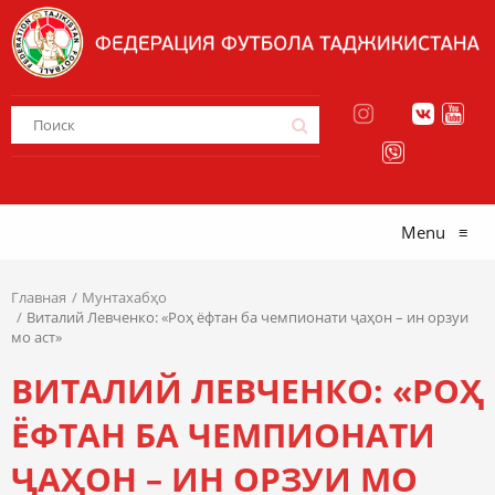
Menu
≡
Главная
Мунтахабҳо
Виталий Левченко: «Роҳ ёфтан ба чемпионати ҷаҳон – ин орзуи
мо аст»
ВИТАЛИЙ ЛЕВЧЕНКО: «РОҲ
ЁФТАН БА ЧЕМПИОНАТИ
ҶАҲОН – ИН ОРЗУИ МО