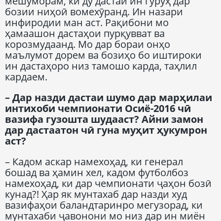
мешуморам, ки ду дастаи ин гурӯҳ дар
бозии ниҳоӣ вомехӯранд. Ин назари
инфиродии ман аст. Рақибони мо
ҳамаашон дастаҳои пурқувват ва
корозмудаанд. Мо дар бораи онҳо
маълумот дорем ва бозиҳо бо иштироки
ин дастаҳоро низ тамошо карда, таҳлил
кардаем.
– Дар назди дастаи шумо дар марҳилаи
интихоби чемпионати Осиё-2016 чӣ
вазифа гузошта шудааст? Айни замон
дар дастаатон чӣ гуна муҳит ҳукумрон
аст?
– Кадом аскар намехоҳад, ки генерал
бошад ва ҳамин хел, кадом футболбоз
намехоҳад, ки дар чемпионати ҷаҳон бозӣ
кунад?! Ҳар як мунтахаб дар назди худ
вазифаҳои баландтаринро мегузорад, ки
мунтахаби ҷавонони мо низ дар ин миён