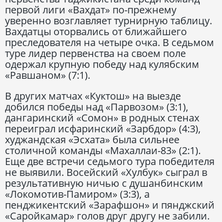
первой лиги «Вахдат» по-прежнему
уверенно возглавляет турнирную таблицу.
Вахдатцы оторвались от ближайшего
преследователя на четыре очка. В седьмом
туре лидер первенства на своем поле
одержал крупную победу над кулябским
«Равшаном» (7:1).
В других матчах «Куктош» на выезде
добился победы над «Парвозом» (3:1),
дангаринский «Сомон» в родных стенах
переиграл исфаринский «Зарбдор» (4:3),
худжандская «Эсхата» была сильнее
столичной команды «Махаллаи-83» (2:1).
Еще две встречи седьмого тура победителя
не выявили. Восейский «Хулбук» сыграл в
результативную ничью с душанбинским
«Локомотив-Памиром» (3:3), а
пенджикентский «Зарафшон» и пянджский
«Саройкамар» голов друг другу не забили.