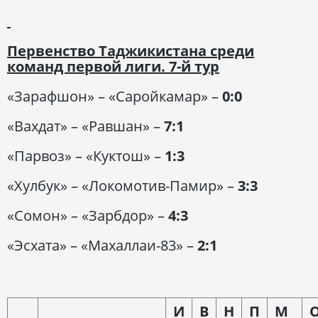
Первенство Таджикистана среди
команд первой лиги.
7-й тур
«Зарафшон» – «Саройкамар» –
0:0
«Вахдат» – «Равшан» –
7:1
«Парвоз» – «Куктош» –
1:3
«Хулбук» – «Локомотив-Памир» –
3:3
«Сомон» – «Зарбдор» –
4:3
«Эсхата» – «Махаллаи-83» –
2:1
И
В
Н
П
М