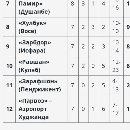
7
Памир»
8
3
1
4
1
16
(Душанбе)
«Хулбук»
10-
8
7
2
3
2
9
(Восе)
10
«Зарбдор»
10-
9
7
2
2
3
8
(Исфара)
14
«Равшан»
12-
10
7
2
0
5
6
(Куляб)
23
«Зарафшон»
4-
11
7
0
2
5
2
(Пенджикент)
13
«Парвоз» –
7-
12
Аэропорт
7
0
1
6
1
17
Худжанда