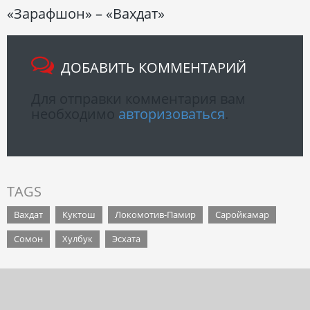
«Зарафшон» – «Вахдат»
ДОБАВИТЬ КОММЕНТАРИЙ
Для отправки комментария вам
необходимо
авторизоваться
.
TAGS
Вахдат
Куктош
Локомотив-Памир
Саройкамар
Сомон
Хулбук
Эсхата