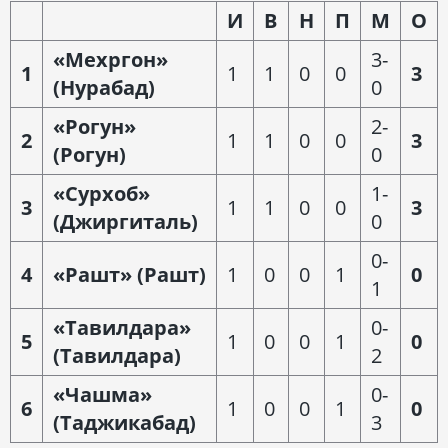
И
В
Н
П
М
О
«Мехргон»
3-
1
1
1
0
0
3
(Нурабад)
0
«Рогун»
2-
2
1
1
0
0
3
(Рогун)
0
«Сурхоб»
1-
3
1
1
0
0
3
(Джиргиталь)
0
0-
4
«Рашт» (Рашт)
1
0
0
1
0
1
«Тавилдара»
0-
5
1
0
0
1
0
(Тавилдара)
2
«Чашма»
0-
6
1
0
0
1
0
(Таджикабад)
3