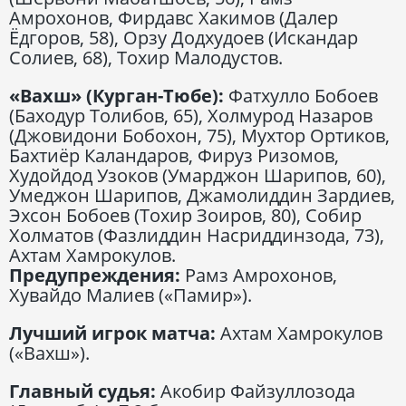
Амрохонов, Фирдавс Хакимов (Далер
Ёдгоров, 58), Орзу Додхудоев (Искандар
Солиев, 68), Тохир Малодустов.
«Вахш» (Курган-Тюбе):
Фатхулло Бобоев
(Баходур Толибов, 65), Холмурод Назаров
(Джовидони Бобохон, 75), Мухтор Ортиков,
Бахтиёр Каландаров, Фируз Ризомов,
Худойдод Узоков (Умарджон Шарипов, 60),
Умеджон Шарипов, Джамолиддин Зардиев,
Эхсон Бобоев (Тохир Зоиров, 80), Собир
Холматов (Фазлиддин Насриддинзода, 73),
Ахтам Хамрокулов.
Предупреждения:
Рамз Амрохонов,
Хувайдо Малиев («Памир»).
Лучший игрок матча:
Ахтам Хамрокулов
(«Вахш»).
Главный судья:
Акобир Файзуллозода