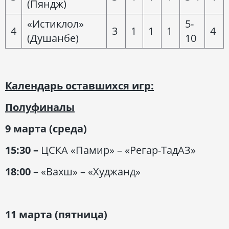
(Пяндж)
«Истиклол»
5-
4
3
1
1
1
4
(Душанбе)
10
Календарь оставшихся игр:
Полуфиналы
9 марта (среда)
15:30 –
ЦСКА «Памир» – «Регар-ТадАЗ»
18:00 –
«Вахш» – «Худжанд»
11 марта (пятница)