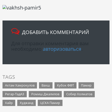
ДОБАВИТЬ КОММЕНТАРИЙ
Для отправки комментария вам
необходимо
авторизоваться
.
TAGS
Ахтам Хамрокулов
Вахш
Кубок ФФТ
Памир
Регар-ТадАЗ
Ромиш Джалилов
Собир Холматов
Хайр
Худжанд
ЦСКА Памир