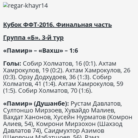
Кубок ФФТ-2016. Финальная часть
Группа «Б». 3-й тур
«Памир» – «Вахш» – 1:6
Голы:
Собир Холматов, 16 (0:1). Ахтам
Хамрокулов, 19 (0:2). Ахтам Хамрокулов, 26
(0:3). Орзу Додхудоев, 36 (1:3). Собир
Холматов, 41 (1:4). Ахтам Хамрокулов, 59
(1:5). Собир Холматов, 70 (1:6).
«Памир» (Душанбе):
Рустам Давлатов,
Султоншо Мирзоев, Хувайдо Малиев,
Вахдат Ханонов, Хусейн Нурматов (Комрон
Алиев, 54), Комрони Мирзохон (Шахзод
Давлатов 74), Саидмухтор Азимов
(Шервони Мабатшоев, 56), Рамз