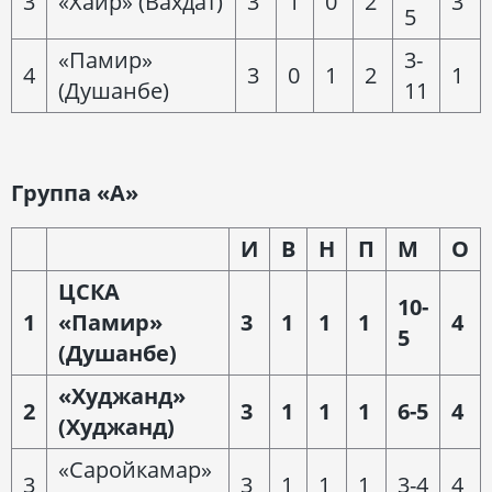
3
«Хайр» (Вахдат)
3
1
0
2
3
5
«Памир»
3-
4
3
0
1
2
1
(Душанбе)
11
Группа «А»
И
В
Н
П
М
О
ЦСКА
10-
1
«Памир»
3
1
1
1
4
5
(Душанбе)
«Худжанд»
2
3
1
1
1
6-5
4
(Худжанд)
«Саройкамар»
3
3
1
1
1
3-4
4