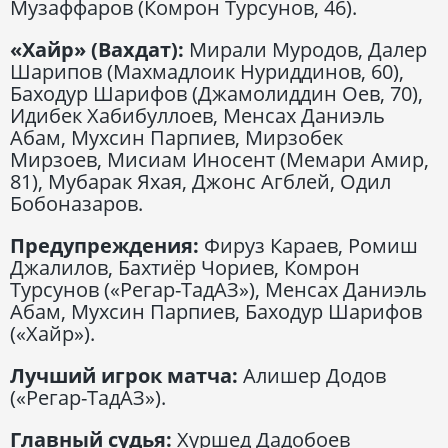
Музаффаров (Комрон Турсунов, 46).
«Хайр» (Вахдат):
Мирали Муродов, Далер
Шарипов (Махмадлоик Нуриддинов, 60),
Баходур Шарифов (Джамолиддин Оев, 70),
Идибек Хабибуллоев, Менсах Даниэль
Абам, Мухсин Парпиев, Мирзобек
Мирзоев, Мисиам Иносент (Мемари Амир,
81), Мубарак Яхая, Джонс Агблей, Одил
Бобоназаров.
Предупреждения:
Фируз Караев, Ромиш
Джалилов, Бахтиёр Чориев, Комрон
Турсунов («Регар-ТадАЗ»), Менсах Даниэль
Абам, Мухсин Парпиев, Баходур Шарифов
(«Хайр»).
Лучший игрок матча:
Алишер Додов
(«Регар-ТадАЗ»).
Главный судья:
Хуршед Дадобоев