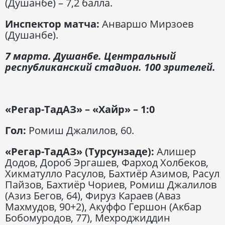
(Душанбе) – 7,2 балла.
Инспектор матча:
Анваршо Мирзоев
(Душанбе).
7 марта. Душанбе. Центральный
республиканский стадион. 100 зрителей.
«Регар-ТадАЗ» – «Хайр» – 1:0
Гол:
Ромиш Джалилов, 60.
«Регар-ТадАЗ» (Турсунзаде):
Алишер
Додов, Дороб Эргашев, Фарход Холбеков,
Хикматулло Расулов, Бахтиёр Азимов, Расул
Пайзов, Бахтиёр Чориев, Ромиш Джалилов
(Азиз Бегов, 64), Фируз Караев (Аваз
Махмудов, 90+2), Акуффо Гершон (Акбар
Бобомуродов, 77), Мехроджиддин