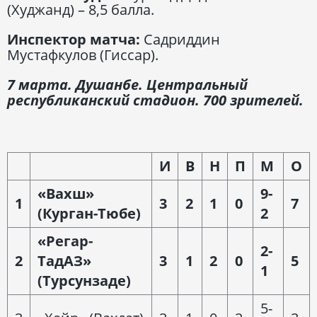
(Худжанд) – 8,5 балла.
Инспектор матча:
Садриддин
Мустафкулов (Гиссар).
7 марта. Душанбе. Центральный
республиканский стадион. 700 зрителей.
И
В
Н
П
М
О
«Вахш»
9-
1
3
2
1
0
7
(Курган-Тюбе)
2
«Регар-
2-
2
ТадАЗ»
3
1
2
0
5
1
(Турсунзаде)
5-