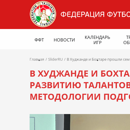
КАЛЕНДАРЬ
Т
ФФТ
НОВОСТИ
ИГР
ОБ
Главная
SliderRU
В Худжанде и Бохтаре прошли сем
В ХУДЖАНДЕ И БОХТ
РАЗВИТИЮ ТАЛАНТО
МЕТОДОЛОГИИ ПОДГ