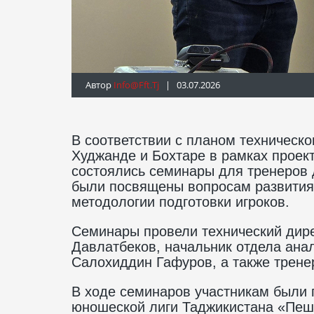
Автор
Info@fft.tj
| 03.07.2026
В соответствии с планом техническ
Худжанде и Бохтаре в рамках проект
состоялись семинары для тренеров
были посвящены вопросам развития
методологии подготовки игроков.
Семинары провели технический дир
Давлатбеков, начальник отдела ана
Салохиддин Гафуров, а также тренер
В ходе семинаров участникам были 
юношеской лиги Таджикистана «Пеш