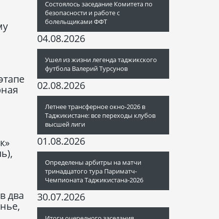
Состоялось заседание Комитета по
безопасности и работе с
болельщиками ФФТ
му
04.08.2026
Ушел из жизни легенда таджикского
футбола Валерий Турсунов
этапе
02.08.2026
рная
Летнее трансферное окно-2026 в
Таджикистане: все переходы клубов
высшей лиги
01.08.2026
к»
ь),
Определены арбитры на матчи
тринадцатого тура Париматч-
Чемпионата Таджикистана-2026
в два
30.07.2026
нье,
Итоги очередного заседания