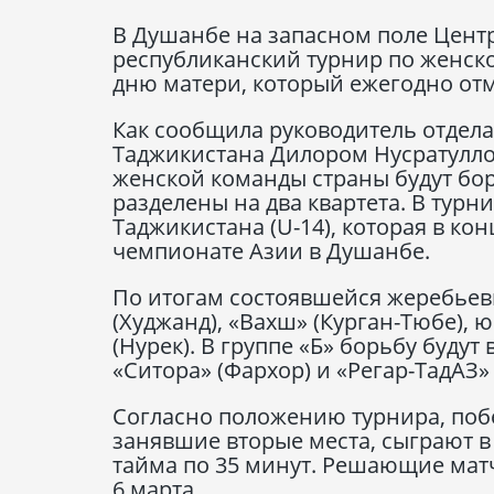
В Душанбе на запасном поле Цент
республиканский турнир по женск
дню матери, который ежегодно отм
Как сообщила руководитель отдел
Таджикистана Дилором Нусратулло
женской команды страны будут бор
разделены на два квартета. В тур
Таджикистана (U-14), которая в ко
чемпионате Азии в Душанбе.
По итогам состоявшейся жеребьев
(Худжанд), «Вахш» (Курган-Тюбе), 
(Нурек). В группе «Б» борьбу будут
«Ситора» (Фархор) и «Регар-ТадАЗ» 
Согласно положению турнира, побе
занявшие вторые места, сыграют в 
тайма по 35 минут. Решающие мат
6 марта.