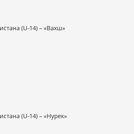
стана (U-14) – «Вахш»
стана (U-14) – «Нурек»