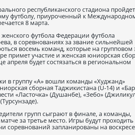
рального республиканского стадиона пройдет
ому футболу, приуроченный к Международно
ечается 8 марта.
а женского футбола Федерации футбола
ева, в соревнованиях за звание сильнейшей
оться восемь команд, которые на групповом 
нире примет участие и женская юниорская сбо
нце апреля будет состязаться в региональном
ки в группу «А» вошли команды «Худжанд»
юниорская сборная Таджикистана (U-14) и «Бар
 вести «Ласточка» (Душанбе), «Зебо» (Джиликул
(Турсунзаде).
дители групп сыграют в финале, а команды,
матче за третье место. Игры будут проходить 
чи соревнований запланированы на воскресе