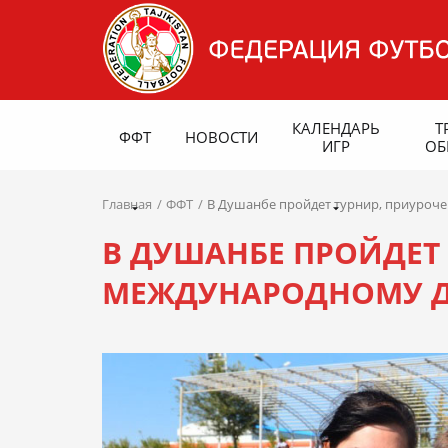
КАЛЕНДАРЬ
Т
ФФТ
НОВОСТИ
ИГР
ОБ
Главная
ФФТ
В Душанбе пройдет турнир, приуро
В ДУШАНБЕ ПРОЙДЕТ
МЕЖДУНАРОДНОМУ 