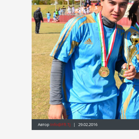
Автор
Info@fft.tj
| 29.02.2016