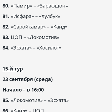
80.
«Памир» – «Зарафшон»
81.
«Исфара» – «Хулбук»
82.
«Саройкамар» – «Канд»
83.
ЦОП – «Локомотив»
84.
«Эсхата» – «Хосилот»
15-й тур
23 сентября (среда)
Начало – в 16:00
85.
«Локомотив» – «Эсхата»
86.
«Канд» – ЦОП