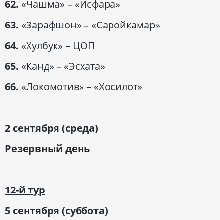
62.
«Чашма» – «Исфара»
63.
«Зарафшон» – «Саройкамар»
64.
«Хулбук» – ЦОП
65.
«Канд» – «Эсхата»
66.
«Локомотив» – «Хосилот»
2 сентября (среда)
Резервный день
12-й тур
5 сентября (суббота)