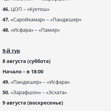
46.
ЦОП – «Куктош»
47.
«Саройкамар» – «Панджшер»
48.
«Исфара» – «Памир»
9-й тур
8 августа (суббота)
Начало – в 18:00
49.
«Панджшер» – «Исфара»
50.
«Зарафшон» – «Эсхата»
9 августа (воскресенье)