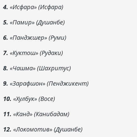
4.
«Исфара» (Исфара)
5.
«Памир» (Душанбе)
6.
«Панджшер» (Руми)
7.
«Куктош» (Рудаки)
8.
«Чашма» (Шахритус)
9.
«Зарафшон» (Пенджикент)
10.
«Хулбук» (Восе)
11.
«Канд» (Канибадам)
12.
«Локомотив» (Душанбе)