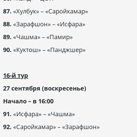
87.
«Хулбук» – «Саройкамар»
88.
«Зарафшон» – «Исфара»
89.
«Чашма» – «Памир»
90.
«Куктош» – «Панджшер»
16-й тур
27 сентября (воскресенье)
Начало – в 16:00
91.
«Исфара» – «Чашма»
92.
«Саройкамар» – «Зарафшон»