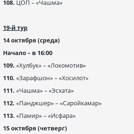
108.
ЦОП – «Чашма»
19-й тур
14 октября (среда)
Начало – в 16:00
109.
«Хулбук» – «Локомотив»
110.
«Зарафшон» – «Хосилот»
111.
«Чашма» – «Эсхата»
112.
«Панджшер» – «Саройкамар»
113.
«Памир» – «Исфара»
15 октября (четверг)