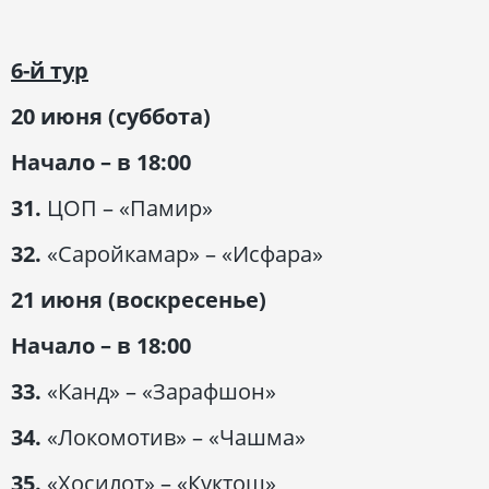
6-й тур
20 июня (суббота)
Начало – в 18:00
31.
ЦОП – «Памир»
32.
«Саройкамар» – «Исфара»
21 июня (воскресенье)
Начало – в 18:00
33.
«Канд» – «Зарафшон»
34.
«Локомотив» – «Чашма»
35.
«Хосилот» – «Куктош»