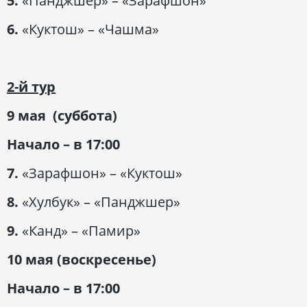
5.
«Панджшер» – «Зарафшон»
6.
«Куктош» – «Чашма»
2-й тур
9 мая (суббота)
Начало – в 17:00
7.
«Зарафшон» – «Куктош»
8.
«Хулбук» – «Панджшер»
9.
«Канд» – «Памир»
10 мая (воскресенье)
Начало – в 17:00