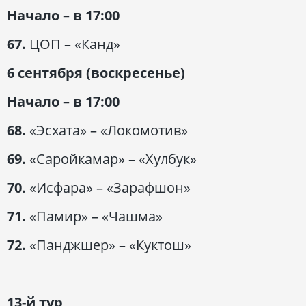
Начало – в 17:00
67.
ЦОП – «Канд»
6 сентября (воскресенье)
Начало – в 17:00
68.
«Эсхата» – «Локомотив»
69.
«Саройкамар» – «Хулбук»
70.
«Исфара» – «Зарафшон»
71.
«Памир» – «Чашма»
72.
«Панджшер» – «Куктош»
13-й тур