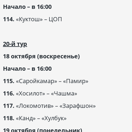
Начало – в 16:00
114.
«Куктош» – ЦОП
20-й тур
18 октября (воскресенье)
Начало – в 16:00
115.
«Саройкамар» – «Памир»
116.
«Хосилот» – «Чашма»
117.
«Локомотив» – «Зарафшон»
118.
«Канд» – «Хулбук»
19 октября (понедельник)