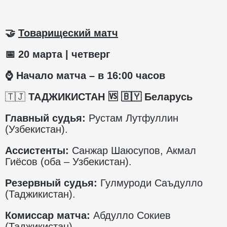
🤝
Товарищеский матч
📅
20 марта | четверг
⌚
️ Начало матча – в 16:00 часов
🇹🇯
ТАДЖИКИСТАН
🆚
🇧🇾
Беларусь
Главный судья:
Рустам Лутфуллин
(Узбекистан).
Ассистенты:
Санжар Шаюсупов, Акмал
Гиёсов (оба – Узбекистан).
Резервный судья:
Гулмуроди Саъдулло
(Таджикистан).
Комиссар матча:
Абдулло Сокиев
(Таджикистан).