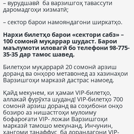
– вурудшавӣ ба варзишгоҳ тавассути
даромадгоҳи хизматӣ;
– сектор барои намояндагони ширкатҳо.
Нархи билетҳо барои «сектори сабз» –
100 сомонӣ муқаррар шудаст. Барои
маълумоти иловагӣ бо телефони 98-775-
35-35 дар тамос шавед.
Билетҳои муқаррарӣ 20 сомонӣ арзиш
доранд ва онҳоро метавонед аз хазинаҳои
Варзишгоҳи марказӣ дастрас намоед.
Қайд мекунем, ки ҳамаи VIP-билетҳо,
аллакай фурӯхта шуданд! VIP-билетҳо 700
сомонӣ арзиш доранд ва соҳибони онҳо
бозиро аз нишастгоҳи мулоиму
бофароғати VIP- ложаи Варзишгоҳи
марказӣ тамошо мекунанд. Инчунин,
ҳангоми танаффус ба дорандагони VIP-