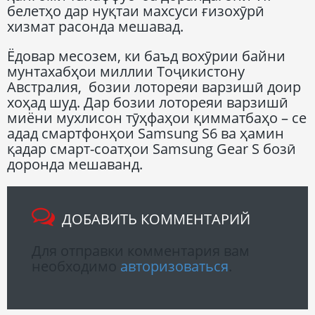
белетҳо дар нуқтаи махсуси ғизохӯрӣ
хизмат расонда мешавад.
Ёдовар месозем, ки баъд вохӯрии байни
мунтахабҳои миллии Тоҷикистону
Австралия, бозии лотореяи варзишӣ доир
хоҳад шуд. Дар бозии лотореяи варзишӣ
миёни мухлисон тӯҳфаҳои қимматбаҳо – се
адад смартфонҳои Samsung S6 ва ҳамин
қадар смарт-соатҳои Samsung Gear S бозӣ
доронда мешаванд.
ДОБАВИТЬ КОММЕНТАРИЙ
Для отправки комментария вам
необходимо
авторизоваться
.