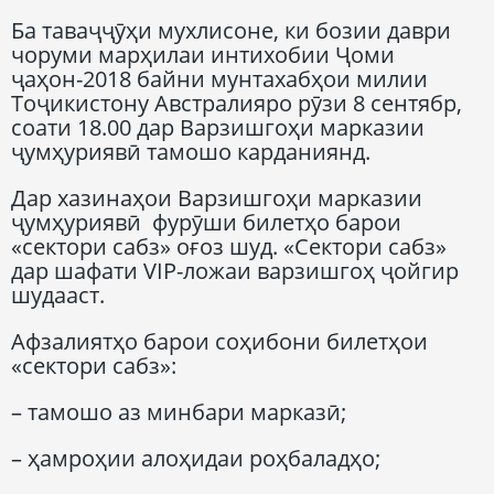
Ба таваҷҷӯҳи мухлисоне, ки бозии даври
чоруми марҳилаи интихобии Ҷоми
ҷаҳон-2018 байни мунтахабҳои милии
Тоҷикистону Австралияро рӯзи 8 сентябр,
соати 18.00 дар Варзишгоҳи марказии
ҷумҳуриявӣ тамошо карданиянд.
Дар хазинаҳои Варзишгоҳи марказии
ҷумҳуриявӣ фурӯши билетҳо барои
«сектори сабз» оғоз шуд. «Сектори сабз»
дар шафати VIP-ложаи варзишгоҳ ҷойгир
шудааст.
Афзалиятҳо барои соҳибони билетҳои
«сектори сабз»:
– тамошо аз минбари марказӣ;
– ҳамроҳии алоҳидаи роҳбаладҳо;