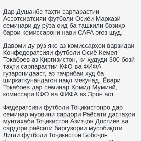
Дар Душанбе таҳти сарпарастии
Ассотсиатсияи футболи Осиёи Марказӣ
семинари ду рӯза оид ба ташкили бозиҳо
барои комиссарони нави CAFA оғоз шуд.
Давоми ду рӯз яке аз комиссарҳои варзидаи
Конфедератсияи футболи Осиё Кемел
Токабоев аз Қирғизистон, ки ҳудуди 300 бозӣ
таҳти сарпарастии КФО ва ФИФА
гузаронидааст, аз таҷрибаи худ ба
ширкаткунандагон нақл мекунад. Ёвари
Токабоев дар семинар Ҳомид Муминӣ,
комиссари КФО ва ФИФА аз Эрон аст.
Федератсияи футболи Тоҷикистонро дар
семинар муовини сардори Раёсати дастаҳои
мунтахаби Тоҷикистон Азизҷон Достиев ва
сардори раёсати баргузории мусобиқоти
Лигаи футболи Тоҷикистон Бобоҷон