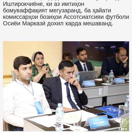
Иштирокчиёне, ки аз имтиҳон
бомуваффақият мегузаранд, ба ҳайати
комиссарҳои бозиҳои Ассотсиатсияи футболи
Осиёи Марказӣ дохил карда мешаванд.