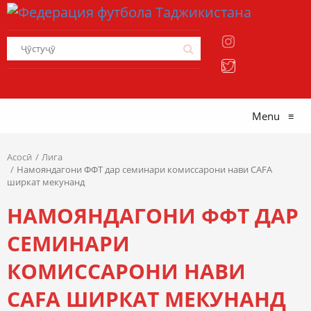
Menu
≡
Асосӣ
Лига
Намояндагони ФФТ дар семинари комиссарони нави CAFA
ширкат мекунанд
НАМОЯНДАГОНИ ФФТ ДАР
СЕМИНАРИ
КОМИССАРОНИ НАВИ
CAFA ШИРКАТ МЕКУНАНД