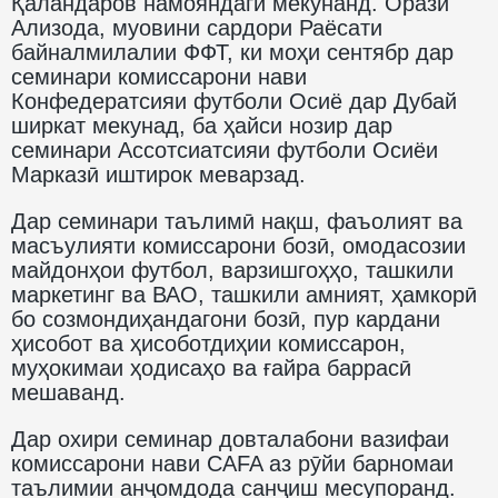
Қаландаров намояндагӣ мекунанд. Орази
Ализода, муовини сардори Раёсати
байналмилалии ФФТ, ки моҳи сентябр дар
семинари комиссарони нави
Конфедератсияи футболи Осиё дар Дубай
ширкат мекунад, ба ҳайси нозир дар
семинари Ассотсиатсияи футболи Осиёи
Марказӣ иштирок меварзад.
Дар семинари таълимӣ нақш, фаъолият ва
масъулияти комиссарони бозӣ, омодасозии
майдонҳои футбол, варзишгоҳҳо, ташкили
маркетинг ва ВАО, ташкили амният, ҳамкорӣ
бо созмондиҳандагони бозӣ, пур кардани
ҳисобот ва ҳисоботдиҳии комиссарон,
муҳокимаи ҳодисаҳо ва ғайра баррасӣ
мешаванд.
Дар охири семинар довталабони вазифаи
комиссарони нави CAFA аз рӯйи барномаи
таълимии анҷомдода санҷиш месупоранд.