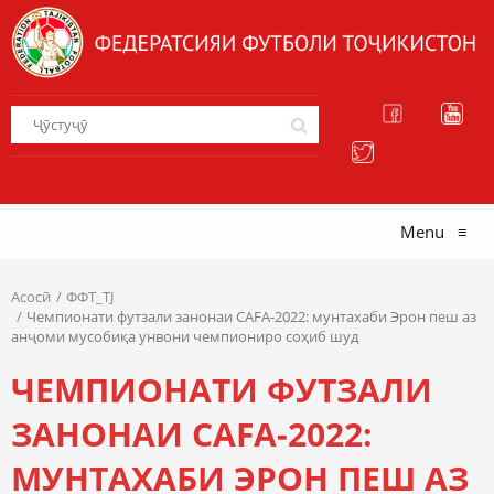
Menu
≡
Асосӣ
ФФТ_TJ
Чемпионати футзали занонаи CAFA-2022: мунтахаби Эрон пеш аз
анҷоми мусобиқа унвони чемпиониро соҳиб шуд
ЧЕМПИОНАТИ ФУТЗАЛИ
ЗАНОНАИ CAFA-2022:
МУНТАХАБИ ЭРОН ПЕШ АЗ