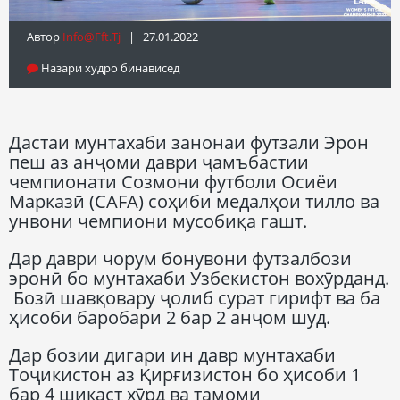
Автор
Info@fft.tj
| 27.01.2022
Назари худро бинависед
Дастаи мунтахаби занонаи футзали Эрон
пеш аз анҷоми даври ҷамъбастии
чемпионати Созмони футболи Осиёи
Марказӣ (CAFA) соҳиби медалҳои тилло ва
унвони чемпиони мусобиқа гашт.
Дар даври чорум бонувони футзалбози
эронӣ бо мунтахаби Узбекистон вохӯрданд.
Бозӣ шавқовару ҷолиб сурат гирифт ва ба
ҳисоби баробари 2 бар 2 анҷом шуд.
Дар бозии дигари ин давр мунтахаби
Тоҷикистон аз Қирғизистон бо ҳисоби 1
бар 4 шикаст хӯрд ва тамоми