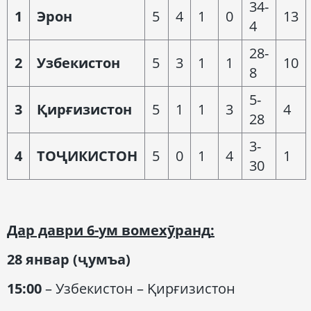
34-
1
Эрон
5
4
1
0
13
4
28-
2
Узбекист
о
н
5
3
1
1
10
8
5-
3
Қирғизистон
5
1
1
3
4
28
3-
4
Т
ОҶИКИСТОН
5
0
1
4
1
30
Дар даври
6-
ум вомехӯранд
:
28 январ (
ҷумъа
)
15:00
– Узбекистон – Қирғизистон