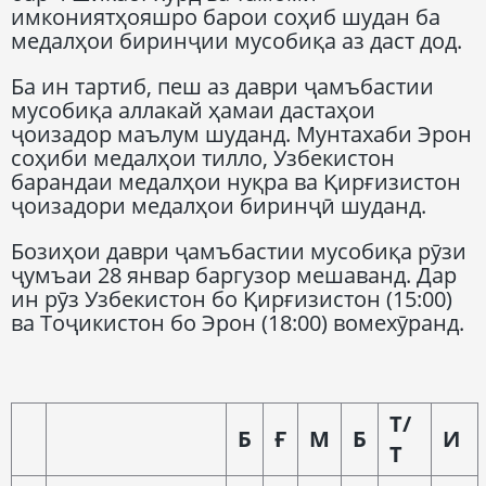
имкониятҳояшро барои соҳиб шудан ба
медалҳои биринҷии мусобиқа аз даст дод.
Ба ин тартиб, пеш аз даври ҷамъбастии
мусобиқа аллакай ҳамаи дастаҳои
ҷоизадор маълум шуданд. Мунтахаби Эрон
соҳиби медалҳои тилло, Узбекистон
барандаи медалҳои нуқра ва Қирғизистон
ҷоизадори медалҳои биринҷӣ шуданд.
Бозиҳои даври ҷамъбастии мусобиқа рӯзи
ҷумъаи 28 январ баргузор мешаванд. Дар
ин рӯз Узбекистон бо Қирғизистон (15:00)
ва Тоҷикистон бо Эрон (18:00) вомехӯранд.
Т
/
Б
Ғ
М
Б
И
Т