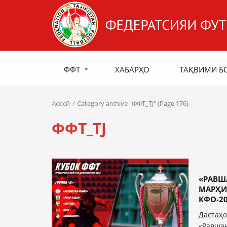
ФФТ
ХАБАРҲО
ТАҚВИМИ Б
Асосӣ
Category archive "ФФТ_TJ" (Page 176)
ФФТ_TJ
«РАВШ
МАРҲИ
КФО-20
Дастаҳо
«Равшан