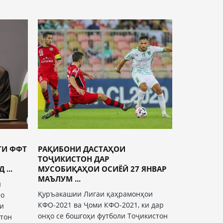
ТИ ФФТ
РАҚИБОНИ ДАСТАҲОИ
ТОҶИКИСТОН ДАР
...
МУСОБИҚАҲОИ ОСИЁӢ 27 ЯНВАР
МАЪЛУМ ...
и
Қуръакашии Лигаи қаҳрамонҳои
зо
КФО-2021 ва Ҷоми КФО-2021, ки дар
ни
онҳо се бошгоҳи футболи Тоҷикистон
стон