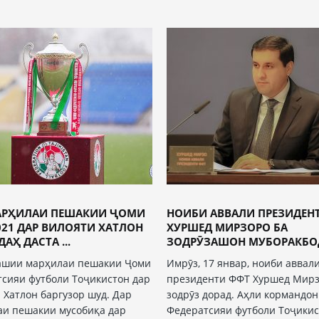
АРҲИЛАИ ПЕШАКИИ ҶОМИ
НОИБИ АВВАЛИ ПРЕЗИДЕН
021 ДАР ВИЛОЯТИ ХАТЛОН
ХУРШЕД МИРЗОРО БА
АҲ ДАСТА ...
ЗОДРӮЗАШОН МУБОРАКБОД 
ашии марҳилаи пешакии Ҷоми
Имрӯз, 17 январ, ноиби аввал
сияи футболи Тоҷикистон дар
президенти ФФТ Хуршед Мир
 Хатлон баргузор шуд. Дар
зодрӯз дорад. Аҳли кормандо
аи пешакии мусобиқа дар
Федератсияи футболи Тоҷики