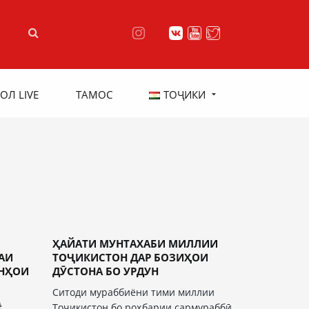
ОЛ LIVE
ТАМОС
ТОҶИКИ
ҲАЙАТИ МУНТАХАБИ МИЛЛИИ
АИ
ТОҶИКИСТОН ДАР БОЗИҲОИ
ОНҲОИ
ДӮСТОНА БО УРДУН
Ситоди мураббиёни тими миллии
ё
Тоҷикистон бо роҳбарии сармураббӣ