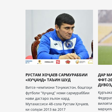
РУСТАМ ХОҶАЕВ САРМУРАББИИ
ДАР М
«ХУҶАНД» ТАЪИН ШУД
ФФТ-2
ДУВОЗД
Витсе-чемпиони Тоҷикистон, бошгоҳи
Қуръак
футболи “Хуҷанд” номи сармураббии
Федерат
нави дастаро эълон кард.
вилояти
Мутахассиси 48-сола Рустам Ҳоҷаев,
марҳил
ки солҳои 2013 ва 2017