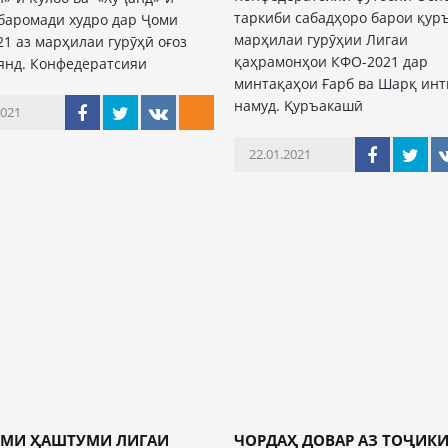
таркиби сабадҳоро барои қу
баромади худро дар Ҷоми
марҳилаи гурӯҳии Лигаи
1 аз марҳилаи гурӯҳӣ оғоз
қаҳрамонҳои КФО-2021 дар
янд. Конфедератсияи
минтақаҳои Ғарб ва Шарқ ин
намуд. Қуръакашӣ
2021
22.01.2021
МИ ҲАШТУМИ ЛИГАИ
ЧОРДАҲ ДОВАР АЗ ТОҶИК