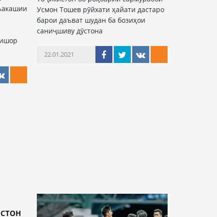
ръакашии
Усмон Тошев рӯйхати ҳайати дастаро
барои даъват шудан ба бозиҳои
саниҷшиву дӯстона
тишор
22.01.2021
ИСТОН