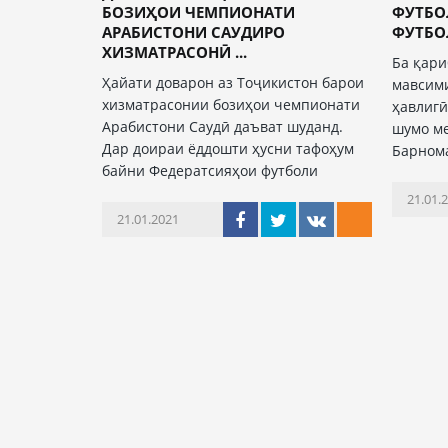
БОЗИҲОИ ЧЕМПИОНАТИ
ФУТБОЛ
АРАБИСТОНИ САУДИРО
ФУТБОЛ
ХИЗМАТРАСОНӢ ...
Ба қари
Ҳайати доварон аз Тоҷикистон барои
мавсими
хизматрасонии бозиҳои чемпионати
ҳавлигӣ
Арабистони Саудӣ даъват шуданд.
шумо м
Дар доираи ёддошти ҳусни тафоҳум
Барном
байни Федератсияҳои футболи
21.01.
21.01.2021