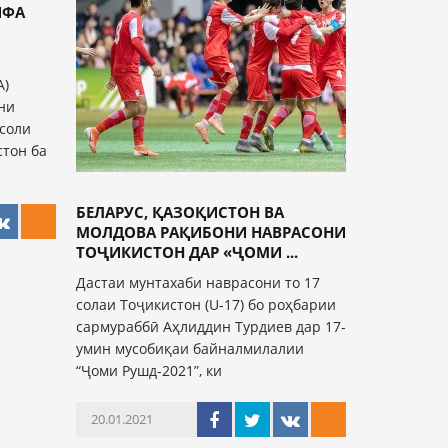
ИФА
А)
ни
соли
стон ба
БЕЛАРУС, ҚАЗОҚИСТОН ВА
МОЛДОВА РАҚИБОНИ НАВРАСОНИ
ТОҶИКИСТОН ДАР «ҶОМИ ...
Дастаи мунтахаби наврасони то 17
солаи Тоҷикистон (U-17) бо роҳбарии
сармураббӣ Аҳлиддин Турдиев дар 17-
умин мусобиқаи байналмилалии
“Ҷоми Рушд-2021”, ки
20.01.2021