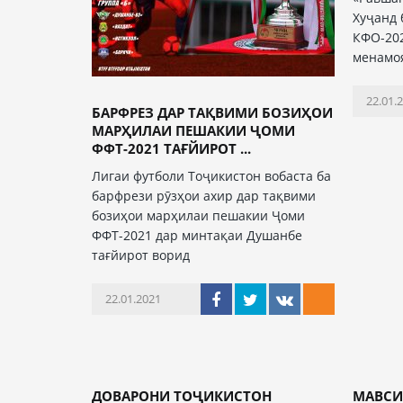
Хуҷанд 
КФО-202
менамо
22.01.
БАРФРЕЗ ДАР ТАҚВИМИ БОЗИҲОИ
МАРҲИЛАИ ПЕШАКИИ ҶОМИ
ФФТ-2021 ТАҒЙИРОТ ...
Лигаи футболи Тоҷикистон вобаста ба
барфрези рӯзҳои ахир дар тақвими
бозиҳои марҳилаи пешакии Ҷоми
ФФТ-2021 дар минтақаи Душанбе
тағйирот ворид
22.01.2021
ДОВАРОНИ ТОҶИКИСТОН
МАВСИ