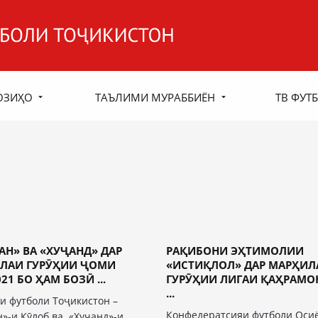
ОЗИҲО
ТАЪЛИМИ МУРАББИЁН
ТВ ФУТБ
АН» ВА «ХУҶАНД» ДАР
РАҚИБОНИ ЭҲТИМОЛИИ
ЛАИ ГУРӮҲИИ ҶОМИ
«ИСТИҚЛОЛ» ДАР МАРҲИЛ
21 БО ҲАМ БОЗӢ ...
ГУРӮҲИИ ЛИГАИ ҚАҲРАМ
...
и футболи Тоҷикистон –
Конфедератсияи футболи Оси
»-и Кӯлоб ва «Хуҷанд»-и