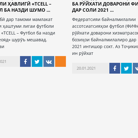
И ҲАВЛИГӢ «TCELL –
БА РӮЙХАТИ ДОВАРОНИ Ф
 БА НАЗДИ ШУМО ...
ДАР СОЛИ 2021 ...
бӣ дар тамоми мамлакат
Федератсияи байналмилалии
 ҳаштуми лигаи футболи
ассотсиатсияҳои футбол (ФИФ
 «TCELL – Футбол ба назди
рӯйхати доварони хизматрасо
еояд» шурӯъ мешавад.
бозиҳои байналмилалиро дар 
аи
2021 интишор сохт. Аз Тоҷики
ин рӯйхат
2021
20.01.2021