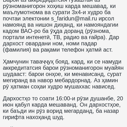
рӯзноманигорон хоҳиш карда мешавад, ки
маълумотнома ва сурати 3х4-и худро ба
почтаи электонии s_faridun@mail.ru ирсол
намоянд ва нишон диҳанд, ки намояндагии
кадом ВАО-ро ба ӯҳда доранд (рӯзнома,
портали интенетӣ, ТВ, радио ва ғайра). Дар
дархост овардани ном, номи падар
(фамилия) ва рақами телефон ҳатмӣ аст.
Ҳамчунин таваҷҷуҳ бояд, кард, ки се намуди
аккредитатсия барои рӯзноманигорон муайян
шудааст: барои онҳое, ки менависанд, сурат
мегиранд ва навор мебардорнад. Аз ҳамин
рӯ ҳатман соҳаи худро мушаххас нависед.
Дархостҳо то соати 16:00-и рӯзи душанбе, 20
июн қабул карда мешаванд. Он дархостҳое,
ки баъди ин рӯз ворид мегарданд, ба назар
гирифта нахоҳанд шуд.