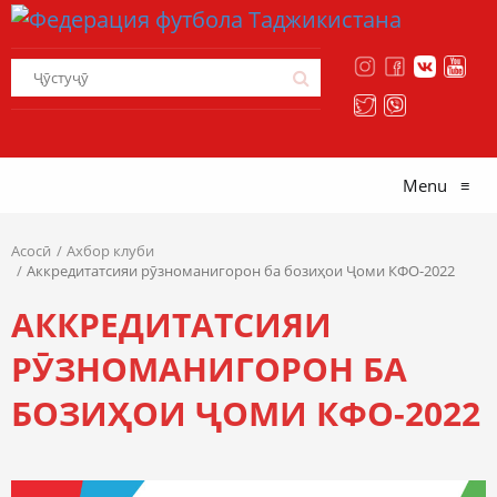
Menu
≡
Асосӣ
Ахбор клуби
Аккредитатсияи рӯзноманигорон ба бозиҳои Ҷоми КФО-2022
АККРЕДИТАТСИЯИ
РӮЗНОМАНИГОРОН БА
БОЗИҲОИ ҶОМИ КФО-2022