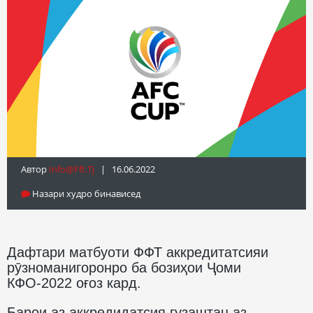
Автор
Info@fft.tj
| 16.06.2022
Назари худро бинависед
Дафтари матбуоти ФФТ аккредитатсияи
рӯзноманигоронро ба бозиҳои Ҷоми
КФО-2022 оғоз кард.
Барои аз аккредидатсия гузаштан аз