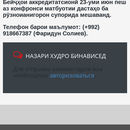
Бейҷҳои аккредитатсионӣ 23-уми июн пеш
аз конфронси матбуотии дастаҳо ба
рӯзноианигорон супорида мешаванд.
Телефон барои маълумот:
(+992)
918667387 (Фаридун Солиев).
НАЗАРИ ХУДРО БИНАВИСЕД
Для отправки комментария вам
необходимо
авторизоваться
.