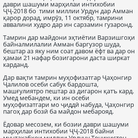
даври шашуми марҳилаи интихобии
ҶҶ-2018 бо тими миллии Урдун дар Амман
қарор дорад, имрӯз, 11 октябр, тамрини
аввалини худро дар ин сарзамин гузаронд.
Тамрин дар майдони эҳтиётии Варзишгоҳи
байналмилалии Амман баргузор шуда,
бештар аз яку ним соат давом ёфт ва дар он
ҳамаи 21 нафар бозигарони даста ширкат
карданд.
Дар вақти тамрин муҳофизатгар Ҷаҳонгир
Ҷалилов осеби сабук бардошта,
машғулиятро пештар аз дигарон қатъ кард.
Умед мебандем, ки ин осеби
муҳофизатгари мо ҷиддӣ набуда, Ҷаҳонгир
пагоҳ дар бозӣ ба майдон мебарояд.
Ёдовар месозем, ки бозии даври шашуми
марҳилаи интихобии ҶҶ-2018 байни
мунтахабҳои миллии Урдуну Тоҷикистон