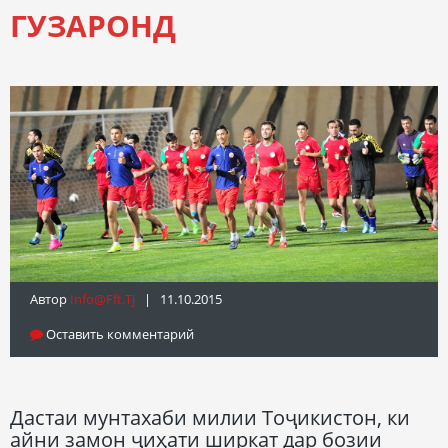
ГУЗАРОНД
Автор
Info@fft.tj
| 11.10.2015
Оставить комментарий
Дастаи мунтахаби милии Тоҷикистон, ки
айни замон ҷиҳати ширкат дар бозии