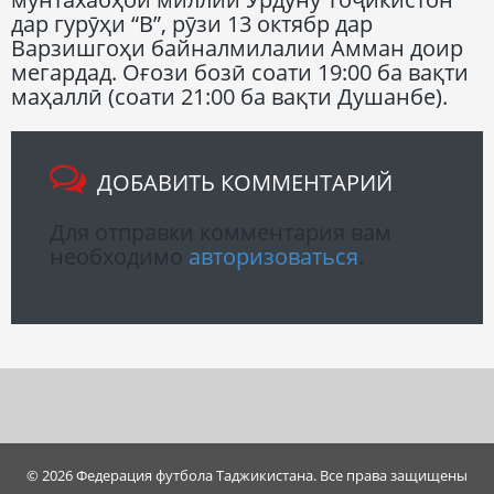
дар гурӯҳи “В”, рӯзи 13 октябр дар
Варзишгоҳи байналмилалии Амман доир
мегардад. Оғози бозӣ соати 19:00 ба вақти
маҳаллӣ (соати 21:00 ба вақти Душанбе).
ДОБАВИТЬ КОММЕНТАРИЙ
Для отправки комментария вам
необходимо
авторизоваться
.
© 2026 Федерация футбола Таджикистана. Все права защищены