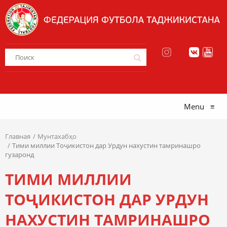
Menu
≡
Главная
Мунтахабҳо
Тими миллии Тоҷикистон дар Урдун нахустин тамринашро
гузаронд
ТИМИ МИЛЛИИ
ТОҶИКИСТОН ДАР УРДУН
НАХУСТИН ТАМРИНАШРО