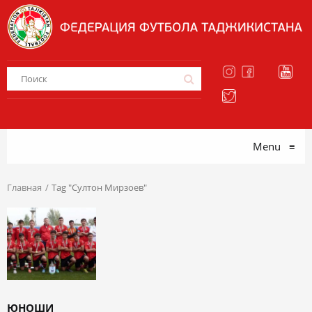
Menu
≡
Главная
Tag "Султон Мирзоев"
ЮНОШИ