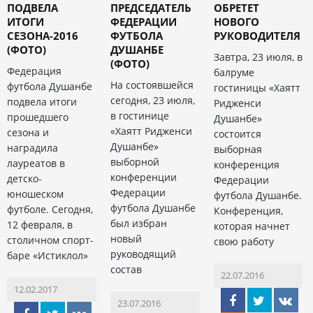
ПОДВЕЛА
ПРЕДСЕДАТЕЛЬ
ОБРЕТЕТ
ИТОГИ
ФЕДЕРАЦИИ
НОВОГО
СЕЗОНА-2016
ФУТБОЛА
РУКОВОДИТЕЛЯ
(ФОТО)
ДУШАНБЕ
Завтра, 23 июля, в
(ФОТО)
Федерация
балруме
На состоявшейся
футбола Душанбе
гостиницы «Хаятт
сегодня, 23 июля,
подвела итоги
Ридженси
в гостинице
прошедшего
Душанбе»
«Хаятт Ридженси
сезона и
состоится
Душанбе»
наградила
выборная
выборной
лауреатов в
конференция
конференции
детско-
Федерации
Федерации
юношеском
футбола Душанбе.
футбола Душанбе
футболе. Сегодня,
Конференция,
был избран
12 февраля, в
которая начнет
новый
столичном спорт-
свою работу
руководящий
баре «Истиклол»
состав
22.07.2016
12.02.2017
23.07.2016