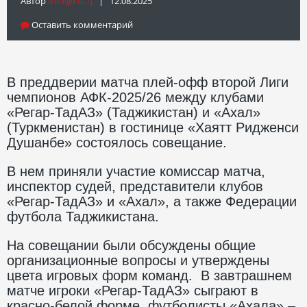
Автор
Info@fft.tj
| 12.08.2025
Оставить комментарий
В преддверии матча плей-офф второй Лиги
чемпионов АФК-2025/26 между клубами
«Регар-ТадАЗ» (Таджикистан) и «Ахал»
(Туркменистан) в гостинице «Хаятт Ридженси
Душанбе» состоялось совещание.
В нем приняли участие комиссар матча,
инспектор судей, представители клубов
«Регар-ТадАЗ» и «Ахал», а также Федерации
футбола Таджикистана.
На совещании были обсуждены общие
организационные вопросы и утверждены
цвета игровых форм команд. В завтрашнем
матче игроки «Регар-ТадАЗ» сыграют в
красно-белой форме, футболисты «Ахала» –