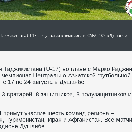
Таджикистана (U-17) для участия в чемпионате CAFA-2024 в Душанбе
 Таджикистана (U-17) во главе с Марко Раджи
а чемпионат Центрально-Азиатской футбольной
 с 17 по 24 августа в Душанбе.
 3 вратарей, 8 защитников, 8 полузащитников и
примут участие шесть команд региона –
н, Туркменистан, Иран и Афганистан. Все матч
адионе Душанбе.