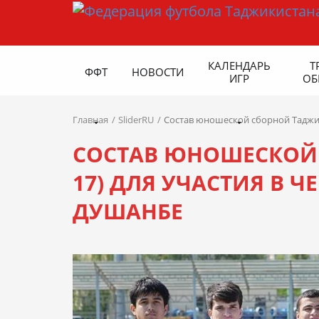
КАЛЕНДАРЬ
Т
ФФТ
НОВОСТИ
ИГР
ОБ
Главная
SliderRU
Состав юношеской сборной Таджик
СОСТАВ ЮНОШЕСКОЙ 
17) ДЛЯ УЧАСТИЯ В Ч
ДУШАНБЕ