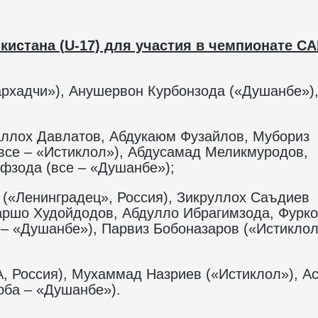
кистана (
U
-17) для участия в чемпионате
CA
рхадчи»), Анушервон Курбонзода («Душанбе»)
лох Давлатов, Абдукаюм Фузайлов, Мубориз
все – «Истиклол»), Абдусамад Меликмуродов,
фзода (все – «Душанбе»);
(«Ленинградец», Россия), Зикруллох Саъдиев
аршо Худойдодов, Абдулло Ибрагимзода, Фурк
 – «Душанбе»), Парвиз Бобоназаров («Истиклол
 Россия), Мухаммад Назриев («Истиклол»), А
оба – «Душанбе»).