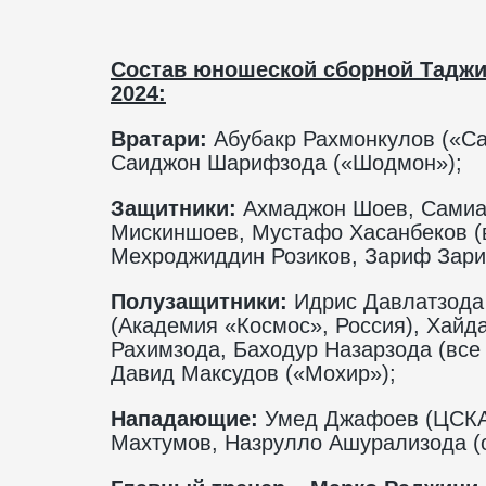
Состав юношеской сборной Таджи
2024:
Вратари:
Абубакр Рахмонкулов («Са
Саиджон Шарифзода («Шодмон»);
Защитники:
Ахмаджон Шоев, Самиал
Мискиншоев, Мустафо Хасанбеков (
Мехроджиддин Розиков, Зариф Зари
Полузащитники:
Идрис Давлатзода 
(Академия «Космос», Россия), Хайд
Рахимзода, Баходур Назарзода (все
Давид Максудов («Мохир»);
Нападающие:
Умед Джафоев (ЦСКА,
Махтумов, Назрулло Ашурализода (