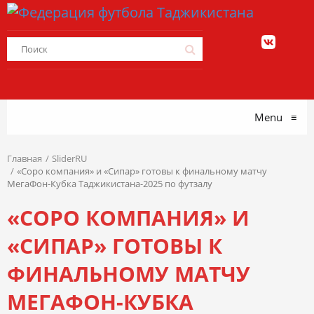
Menu
≡
Главная
SliderRU
«Соро компания» и «Сипар» готовы к финальному матчу
МегаФон-Кубка Таджикистана-2025 по футзалу
«СОРО КОМПАНИЯ» И
«СИПАР» ГОТОВЫ К
ФИНАЛЬНОМУ МАТЧУ
МЕГАФОН-КУБКА