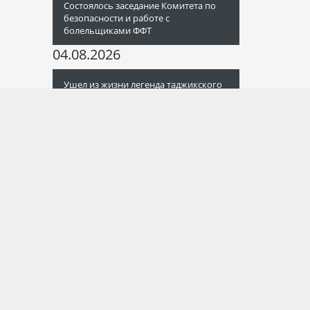
Состоялось заседание Комитета по
безопасности и работе с
болельщиками ФФТ
04.08.2026
Ушел из жизни легенда таджикского
футбола Валерий Турсунов
02.08.2026
Летнее трансферное окно-2026 в
Таджикистане: все переходы клубов
высшей лиги
01.08.2026
Определены арбитры на матчи
тринадцатого тура Париматч-
Чемпионата Таджикистана-2026
30.07.2026
Итоги очередного заседания