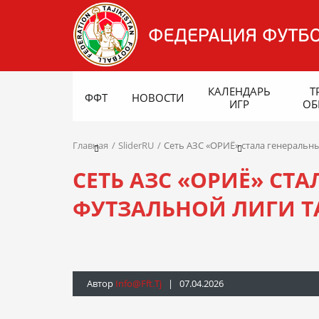
КАЛЕНДАРЬ
Т
ФФТ
НОВОСТИ
ИГР
ОБ
Главная
SliderRU
Сеть АЗС «ОРИЁ» стала генеральн
СЕТЬ АЗС «ОРИЁ» С
ФУТЗАЛЬНОЙ ЛИГИ 
Автор
Info@fft.tj
| 07.04.2026