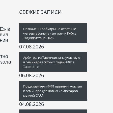
СВЕЖИЕ ЗАПИСИ
Ё» в
Назначены арбитры на ответные
четвертьфинальные матчи Кубка
авил
Таджикистана-2026
ании
07.08.2026
стно
Арбитры из Таджикистана участвуют
тзала
в семинаре элитных судей АФК в
Ташкенте
06.08.2026
Представители ФФТ приняли участие
в семинаре для новых комиссаров
матчей CAFA
04.08.2026