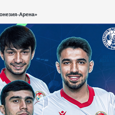
онезия-Арена»