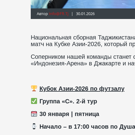
Автор
Info@fft.tj
| 30.01.2026
Национальная сборная Таджикистана
матч на Кубке Азии-2026, который п
Соперником нашей команды станет с
«Индонезия-Арена» в Джакарте и на
Кубок Азии-2026 по футзалу
Группа «С». 2-й тур
30 января | пятница
️ Начало – в 17:00 часов по Душ