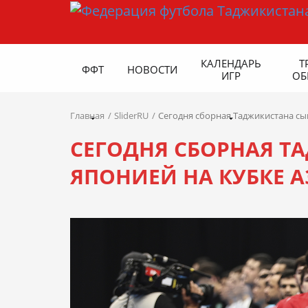
КАЛЕНДАРЬ
Т
ФФТ
НОВОСТИ
ИГР
ОБ
Главная
SliderRU
Сегодня сборная Таджикистана сыг
СЕГОДНЯ СБОРНАЯ Т
ЯПОНИЕЙ НА КУБКЕ А