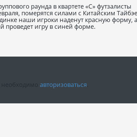
руппового раунда в квартете «С» футзалисты
евраля, померятся силами с Китайским Тайбэ
поединке наши игроки наденут красную форму, 
й проведет игру в синей форме.
м необходимо
авторизоваться
.