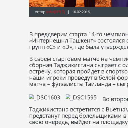
Автор
Info@fft.tj
| 10.02.2016
В преддверии старта 14-го чемпио
«Интернешнл Ташкент» состоялся 
групп «С» и «D», где была утвержд
В своем стартовом матче на чемпи
сборная Таджикистана сыграет с о
встречу, которая пройдет в спортко
наши игроки проведут в белой фор
матча – футзалисты Таиланда – сыг
Во второ
Таджикистана встретится с Вьетнам
предстанут перед болельщиками в к
свою очередь, выйдет на площадку