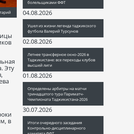
болельщиками ФФТ
04.08.2026
тарий
Ушел из жизни легенда таджикского
футбола Валерий Турсунов
ницы
02.08.2026
иков
Летнее трансферное окно-2026 в
Таджикистане: все переходы клубов
льная
высшей лиги
. Эту
,
01.08.2026
ева
Определены арбитры на матчи
тринадцатого тура Париматч-
Чемпионата Таджикистана-2026
30.07.2026
роки
м, в
Итоги очередного заседания
Контрольно-дисциплинарного
комитета ФФТ