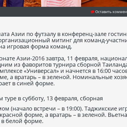
Оставить коммен
ната Азии по футзалу в конференц-зале гости
организационный митинг для команд-участн
ена игровая форма команд.
онате Азии-2016 завтра, 11 февраля, национа
дним из фаворитов турнира сборной Таиланда
мплексе «Универсал» и начнется в 16:00 часов
ме, а вратарь – в зеленой. Номинальные хозя
рает в синей форме.
м туре в субботу, 13 февраля, сборная
ом (начало встречи – в 19:00). Таджикские иг
расной форме, а вратарь – в зеленой. Вьетна
 в белой форме.