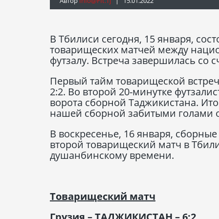
Автор
Info@fft.tj
| 15.01.2022
В Тбилиси сегодня, 15 января, сос
товарищеских матчей между наци
футзалу. Встреча завершилась со с
Первый тайм товарищеской встреч
2:2. Во второй 20-минутке футзали
ворота сборной Таджикистана. Итог
нашей сборной забитыми голами о
В воскресенье, 16 января, сборные
второй товарищеский матч в Тбилис
душанбинскому времени.
Товарищеский матч
Грузия – ТАДЖИКИСТАН – 6:2