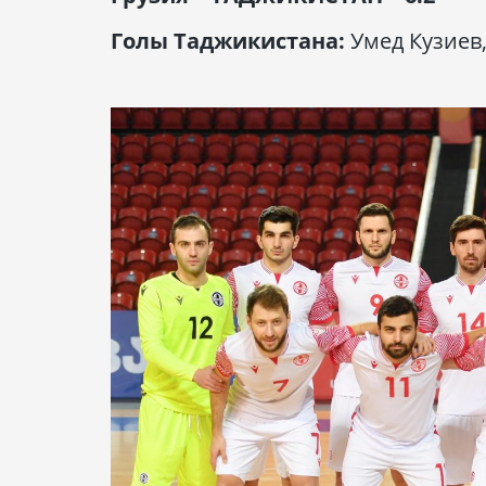
Голы Таджикистана:
Умед Кузиев,