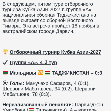
В следующем, пятом туре отборочного
турнира Кубка Азии-2027 в группе «А»
национальная сборная Таджикистана на
выезде сыграет со сборной Восточного
Тимора. Эта встреча пройдет 18 ноября в
австралийском городе Дарвин.
Отборочный турнир Кубка Азии-2027
️
Группа «А». 4-й тур
Мальдивы
ТАДЖИКИСТАН
– 0:3
Голы:
Манучехр Сафаров, 4 (0:1).
Шервони Мабатшоев, 34 (0:2). Шервони
Мабатшоев, 78 (0:3).
Нереализованный пенальти:
Парвизджон
Умарбоев (
Таджикистан), 4 – вратарь.