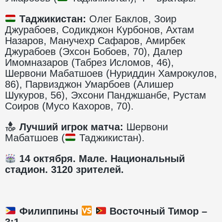
Таджикистан:
Олег Баклов, Зоир
Джурабоев, Содикджон Курбонов, Ахтам
Назаров, Манучехр Сафаров, Амирбек
Джурабоев (Эхсон Бобоев, 70), Далер
Имомназаров (Табрез Исломов, 46),
Шервони Мабатшоев (Нуриддин Хамрокулов,
86), Парвизджон Умарбоев (Алишер
Шукуров, 56), Эхсони Панджшанбе, Рустам
Соиров (Мусо Кахоров, 70).
Лучший игрок матча:
Шервони
Мабатшоев (
Таджикистан).
14 октября. Мале. Национальный
стадио
н.
3120 зрителей.
Филиппины
Восточный Тимор –
3:1