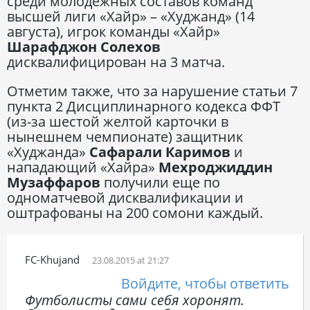
среди молодежных составов команд
высшей лиги «Хайр» – «Худжанд» (14
августа), игрок команды «Хайр»
Шарафджон Солехов
дисквалифицирован на 3 матча.
Отметим также, что за нарушение статьи 7
пункта 2 Дисциплинарного кодекса ФФТ
(из-за шестой желтой карточки в
нынешнем чемпионате) защитник
«Худжанда»
Сафарали Каримов
и
нападающий «Хайра»
Мехроджиддин
Музаффаров
получили еще по
одноматчевой дисквалификации и
оштрафованы на 200 сомони каждый.
FC-Khujand
23.08.2015 at 21:27
Войдите, чтобы ответить
Футболисты сами себя хоронят.