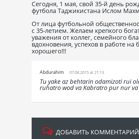
Сегодня, 1 мая, свой 35-й день р
футбола Таджикистана Ислом Мах
От лица футбольной общественнос
с 35-летием. Желаем крепкого бог
уважения от коллег, семейного бла
вдохновения, успехов в работе на 
хорошего!!!
Abdurahim
07.08.2015 at 21:13
Tu yake az behtarin odamizoti rui ol
ruhatro wod va Kabratro pur nur va 
ДОБАВИТЬ КОММЕНТАРИЙ