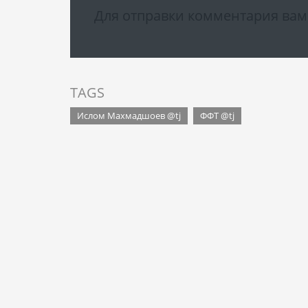
Для отправки комментария ва
TAGS
Ислом Махмадшоев @tj
ФФТ @tj