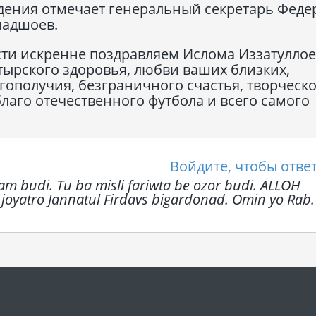
ождения отмечает генеральный секретарь Фед
мадшоев.
ти искренне поздравляем Ислома Иззатулло
атырского здоровья, любви ваших близких,
гополучия, безграничного счастья, творческ
благо отечественного футбола и всего самого
Войдите, чтобы отве
am budi. Tu ba misli fariwta be ozor budi. ALLOH
joyatro Jannatul Firdavs bigardonad. Omin yo Rab.