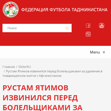
Menu
≡
Главная
SliderRU
Рустам Ятимов извинился перед болельщиками за удаление в
товарищеском матче с Афганистаном
РУСТАМ ЯТИМОВ
ИЗВИНИЛСЯ ПЕРЕД
БОЛЕЛЬЩИКАМИ ЗА