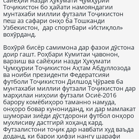
сайёҳии назди Ҳукумати Ҷумҳурии
Тоҷикистон бо ҳайати намояндагии
мунтахаби миллии футзали Тоҷикистон
пеш аз сафари онҳо ба Тошканди
Узбекистон, дар спортбари «Истиқлол»
вохӯрданд.
Вохӯрӣ бисёр самимона дар фазои дӯстона
доир гашт. Роҳбари Кумитаи ҷавонон,
варзиш ва сайёҳии назди Ҳукумати
Ҷумҳурии Тоҷикистон Аҳтам Абдуллозода
ва ноиби президенти Федератсияи
футболи Тоҷикистон Дилшод Ҷӯраев ба
мунтахаби миллии футзали Тоҷикистон дар
марҳилаи ниҳоии футзали Осиё-2016
барору комёбиҳоро таманно намуда,
онҳоро бовар кунониданд, ки дар мамлакат
шумораи зиёди дӯстдорони футбол онҳоро
мухлисиву дастгирӣ хоҳанд кард.
Футзалистони тоҷик дар навбати худ ваъда
доданд, ки барои ҳифзи нангу шарафи