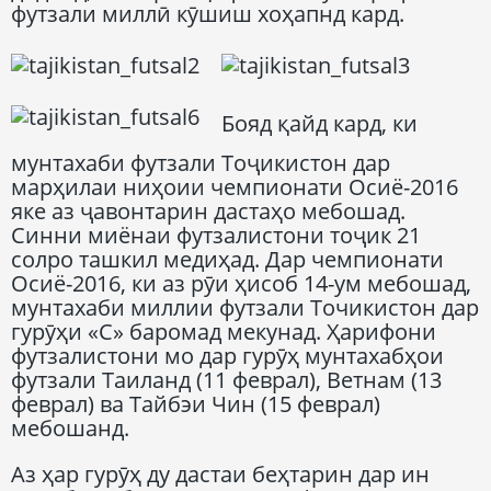
футзали миллӣ кӯшиш хоҳапнд кард.
Бояд қайд кард, ки
мунтахаби футзали Тоҷикистон дар
марҳилаи ниҳоии чемпионати Осиё-2016
яке аз ҷавонтарин дастаҳо мебошад.
Синни миёнаи футзалистони тоҷик 21
солро ташкил медиҳад. Дар чемпионати
Осиё-2016, ки аз рӯи ҳисоб 14-ум мебошад,
мунтахаби миллии футзали Точикистон дар
гурӯҳи «С» баромад мекунад. Ҳарифони
футзалистони мо дар гурӯҳ мунтахабҳои
футзали Таиланд (11 феврал), Ветнам (13
феврал) ва Тайбэи Чин (15 феврал)
мебошанд.
Аз ҳар гурӯҳ ду дастаи беҳтарин дар ин