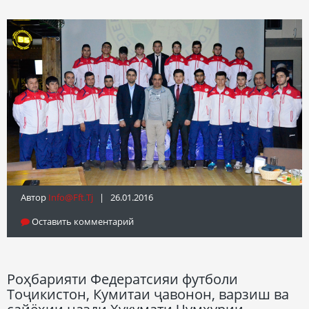
Автор
Info@fft.tj
| 26.01.2016
Оставить комментарий
Роҳбарияти Федератсияи футболи
Тоҷикистон, Кумитаи ҷавонон, варзиш ва