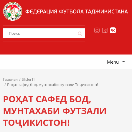
Menu
≡
Главная
SliderTJ
Роҳат сафед бод, мунтахаби футзали Тоҷикистон!
РОҲАТ САФЕД БОД,
МУНТАХАБИ ФУТЗАЛИ
ТОҶИКИСТОН!