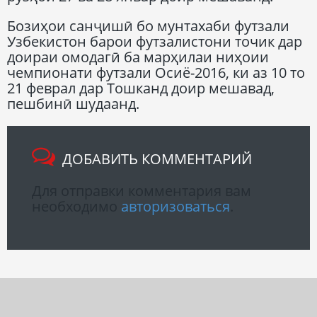
Бозиҳои санҷишӣ бо мунтахаби футзали
Узбекистон барои футзалистони точик дар
доираи омодагӣ ба марҳилаи ниҳоии
чемпионати футзали Осиё-2016, ки аз 10 то
21 феврал дар Тошканд доир мешавад,
пешбинӣ шудаанд.
ДОБАВИТЬ КОММЕНТАРИЙ
Для отправки комментария вам
необходимо
авторизоваться
.