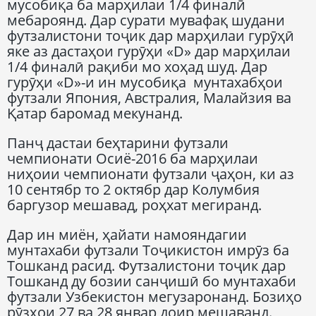
мусобиқа ба марҳилаи 1/4 финалӣ
мебароянд. Дар сурати мувафақ шудани
футзалистони тоҷик дар марҳилаи гурӯҳӣ
яке аз дастаҳои гурӯҳи «D» дар марҳилаи
1/4 финалӣ рақиби мо хоҳад шуд. Дар
гурӯҳи «D»-и ин мусобиқа мунтахабҳои
футзали Япония, Австралия, Малайзия ва
Қатар баромад мекунанд.
Панҷ дастаи беҳтарини футзали
чемпионати Осиё-2016 ба марҳилаи
ниҳоии чемпионати футзали ҷаҳон, ки аз
10 сентябр то 2 октябр дар Колумбия
баргузор мешавад, роҳхат мегиранд.
Дар ин миён, ҳайати намояндагии
мунтахаби футзали Тоҷикистон имрӯз ба
Тошканд расид. Футзалистони тоҷик дар
Тошканд ду бозии санҷишӣ бо мунтахаби
футзали Узбекистон мегузаронанд. Бозиҳо
рӯзҳои 27 ва 28 январ доир мешаванд.