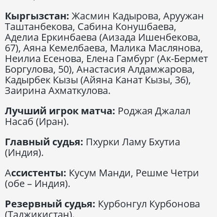
Кыргызстан:
Жасмин Кадырова, Аруужан
Таштанбекова, Сабина Конушбаева,
Аделиа Еркинбаева (Аизада Ишенбекова,
67), Аяна Кемелбаева, Малика Маслянова,
Неилиа Есенова, Елена Гамбург (Ак-Бермет
Боргулова, 50), Анастасия Алдамжарова,
Кадырбек Кызы (Айяна Канат Кызы, 36),
Заирина Ахматкулова.
Лучший игрок матча:
Роджая Джалал
Насаб (Иран).
Главный судья:
Пхурки Ламу Бхутиа
(Индия).
А
ссистенты:
Кусум Манди, Решме Четри
(обе – Индия).
Резервный судья:
Курбонгул Курбонова
(Таджикистан).