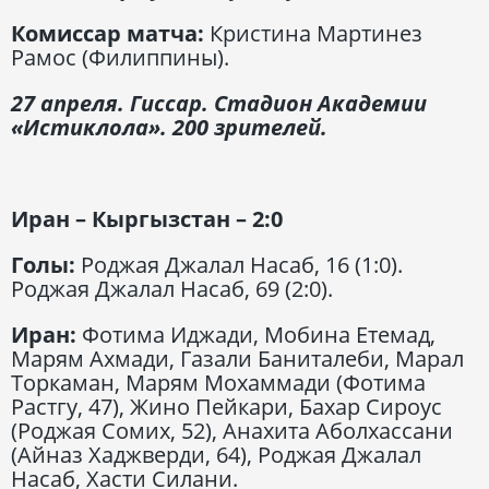
Комиссар матча:
Кристина Мартинез
Рамос (Филиппины).
27 апреля. Гиссар. Стадион Академии
«Истиклола». 200 зрителей.
Иран – Кыргызстан – 2:0
Голы:
Роджая Джалал Насаб, 16 (1:0).
Роджая Джалал Насаб, 69 (2:0).
Иран:
Фотима Иджади, Мобина Етемад,
Марям Ахмади, Газали Баниталеби, Марал
Торкаман, Марям Мохаммади (Фотима
Растгу, 47), Жино Пейкари, Бахар Сироус
(Роджая Сомих, 52), Анахита Аболхассани
(Айназ Хаджверди, 64), Роджая Джалал
Насаб, Хасти Силани.