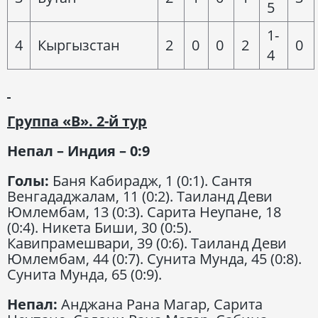
5
1-
4
Кыргызстан
2
0
0
2
0
4
Группа «В». 2-й тур
Непал – Индия – 0:9
Голы:
Баня Кабирадж, 1 (0:1). Сантя
Венгададжалам, 11 (0:2). Таиланд Деви
Юмлембам, 13 (0:3). Сарита Неупане, 18
(0:4). Никета Биши, 30 (0:5).
Кавипрамешвари, 39 (0:6). Таиланд Деви
Юмлембам, 44 (0:7). Сунита Мунда, 45 (0:8).
Сунита Мунда, 65 (0:9).
Непал:
Анджана Рана Магар, Сарита