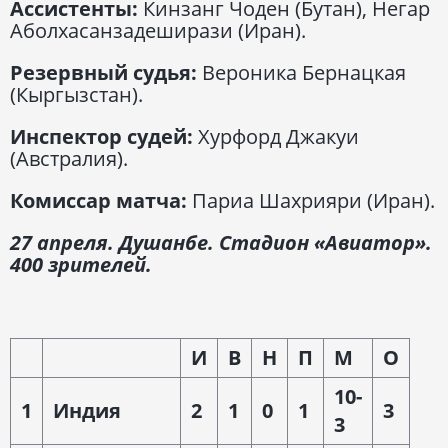
Ассистенты:
Кинзанг Чоден (Бутан), Негар
Аболхасанзадеширази (Иран).
Резервный судья:
Вероника Бернацкая
(Кыргызстан).
Инспектор судей:
Хурфорд Джакуи
(Австралия).
Комиссар матча:
Париа Шахрияри (Иран).
27 апреля. Душанбе. Стадион «Авиатор».
400 зрителей.
И
В
Н
П
М
О
10-
1
Индия
2
1
0
1
3
3