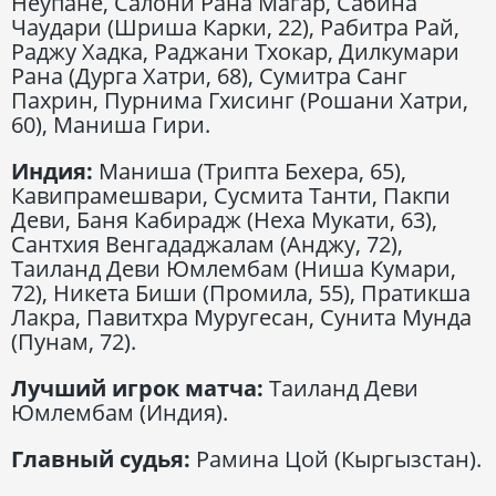
Неупане, Салони Рана Магар, Сабина
Чаудари (Шриша Карки, 22), Рабитра Рай,
Раджу Хадка, Раджани Тхокар, Дилкумари
Рана (Дурга Хатри, 68), Сумитра Санг
Пахрин, Пурнима Гхисинг (Рошани Хатри,
60), Маниша Гири.
Индия:
Маниша (Трипта Бехера, 65),
Кавипрамешвари, Сусмита Танти, Пакпи
Деви, Баня Кабирадж (Неха Мукати, 63),
Сантхия Венгададжалам (Анджу, 72),
Таиланд Деви Юмлембам (Ниша Кумари,
72), Никета Биши (Промила, 55), Пратикша
Лакра, Павитхра Муругесан, Сунита Мунда
(Пунам, 72).
Лучший игрок матча:
Таиланд Деви
Юмлембам (Индия).
Главный судья:
Рамина Цой (Кыргызстан).