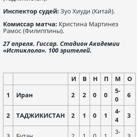
Инспектор судей:
Зуо Хиуди (Китай).
Комиссар матча:
Кристина Мартинез
Рамос (Филиппины).
27 апреля. Гиссар. Стадион Академии
«Истиклола». 100 зрителей.
И
В
Н
П
М
О
5-
1
Иран
2
2
0
0
6
0
4-
2
ТАДЖИКИСТАН
2
1
0
1
3
4
3-
3
Бутан
2
1
0
1
3