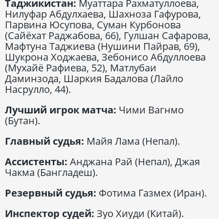
Таджикистан:
Муаттара Рахматуллоева,
Нилуфар Абдулхаева, Шахноза Гафурова,
Парвина Юсупова, Суман Курбонова
(Сайёхат Раджабова, 66), Гулшан Сафарова,
Мафтуна Таджиева (Нушини Пайрав, 69),
Шукрона Ходжаева, Зебонисо Абдуллоева
(Мухайё Рафиева, 52), Матлубаи
Даминзода, Шаркия Бадалова (Лайло
Насрулло, 44).
Лучший игрок матча:
Чими Вагнмо
(Бутан).
Главный судья:
Майя Лама (Непал).
Ассистенты:
Анджана Рай (Непал), Джая
Чакма (Бангладеш).
Резервный судья:
Фотима Газмех (Иран).
Инспектор судей:
Зуо Хиуди (Китай).