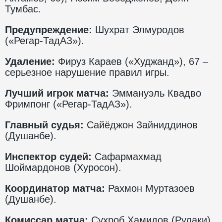
Тумбас.
Предупреждение:
Шухрат Элмуродов
(«Регар-ТадАЗ»).
Удаление:
Фируз Караев («Худжанд»), 67 –
серьезное нарушение правил игры.
Лучший игрок матча:
Эммануэль Квадво
Фримпонг («Регар-ТадАЗ»).
Главный судья:
Сайёджон Зайниддинов
(Душанбе).
Инспектор судей:
Сафармахмад
Шоймардонов (Хуросон).
Координатор матча:
Рахмон Муртазоев
(Душанбе).
Комиссар матча:
Сухроб Хамидов (Рудаки).