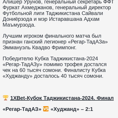
Алишер Урунов, генеральный секретарь ФФТ
Фуркат Ахмеджанов, генеральный директор
Футбольной лиги Таджикистана Сайвали
Дониёрзода и мэр Истаравшана Адхам
Маъмурзода.
Лучшим игроком финального матча был
признан ганский легионер «Регар-ТадАЗа»
Эммануэль Квадво Фримпонг.
Победителю Кубка Таджикистана-2024
«Регар-ТадАЗу» помимо трофея достался
чек на 60 тысяч сомони. Финалисту Кубка
«Худжанду» досталось 40 тысяч сомони.
1
XBet
-Кубок Таджикистана-2024. Финал
«Регар-ТадАЗ»
«Худжанд» – 2:1