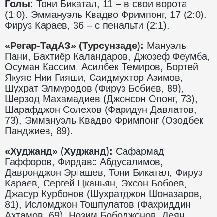
Голы:
Тони Бикатал, 11 – в свои ворота
(1:0). Эммануэль Квадво Фримпонг, 17 (2:0).
Фируз Караев, 36 – с пенальти (2:1).
«Регар-ТадАЗ» (Турсунзаде):
Мануэль
Пани, Бахтиёр Каландаров, Джозеф Феумба,
Осуман Кассим, Асилбек Темиров, Бортей
Якуяе Нии Гияши, Саидмухтор Азимов,
Шухрат Элмуродов (Фируз Бобиев, 89),
Шерзод Махамадиев (Джонсон Опонг, 73),
Шарафджон Солехов (Фаридун Давлатов,
73), Эммануэль Квадво Фримпонг (Озодбек
Панджиев, 89).
«Худжанд» (Худжанд):
Сафармад
Гаффоров, Фирдавс Абдусалимов,
Давронджон Эргашев, Тони Бикатал, Фируз
Караев, Сергей Цканьян, Эхсон Бобоев,
Джасур Курбонов (Шухратджон Шоназаров,
81), Исломджон Тошпулатов (Фахриддин
Ахтамов, 69), Нозим Бободжонов, Деян