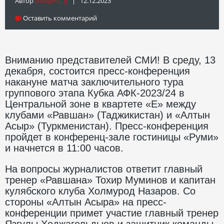
Автор
Info@fft.tj
| 12.12.2023
Оставить комментарий
Вниманию представителей СМИ! В среду, 13
декабря, состоится пресс-конференция
накануне матча заключительного тура
группового этапа Кубка АФК-2023/24 в
Центральной зоне в квартете «Е» между
клубами «Равшан» (Таджикистан) и «Алтын
Асыр» (Туркменистан). Пресс-конференция
пройдет в конференц-зале гостиницы «Руми»
и начнется в 11:00 часов.
На вопросы журналистов ответит главный
тренер «Равшана» Тохир Муминов и капитан
кулябского клуба Холмурод Назаров. Со
стороны «Алтын Асыра» на пресс-
конференции примет участие главный тренер
Язгулы Ходжагельдыев и защитник команды