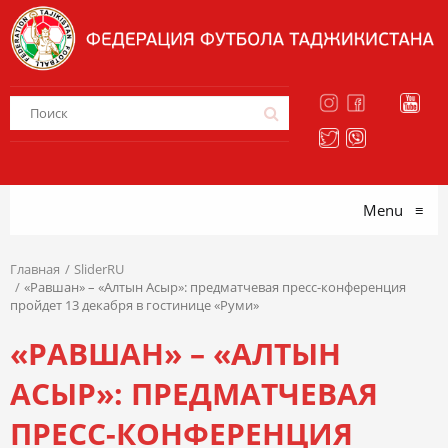
Menu
≡
Главная
SliderRU
«Равшан» – «Алтын Асыр»: предматчевая пресс-конференция
пройдет 13 декабря в гостинице «Руми»
«РАВШАН» – «АЛТЫН
АСЫР»: ПРЕДМАТЧЕВАЯ
ПРЕСС-КОНФЕРЕНЦИЯ