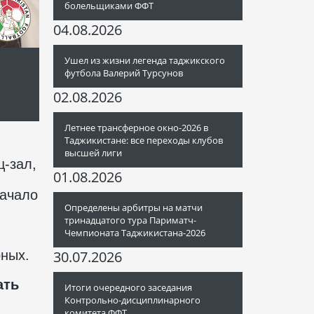
болельщиками ФФТ
04.08.2026
Ушел из жизни легенда таджикского
футбола Валерий Турсунов
02.08.2026
Летнее трансферное окно-2026 в
Таджикистане: все переходы клубов
высшей лиги
ц-зал,
01.08.2026
Начало
Определены арбитры на матчи
тринадцатого тура Париматч-
Чемпионата Таджикистана-2026
рных.
30.07.2026
ать
Итоги очередного заседания
Контрольно-дисциплинарного
комитета ФФТ