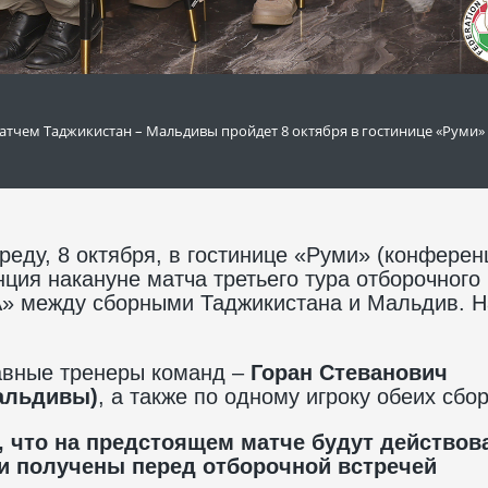
атчем Таджикистан – Мальдивы пройдет 8 октября в гостинице «Руми»
еду, 8 октября, в гостинице «Руми» (конферен
нция накануне матча третьего тура отборочного
«А» между сборными Таджикистана и Мальдив. 
авные тренеры команд –
Горан Стеванович
альдивы)
, а также по одному игроку обеих сбо
 что на предстоящем матче будут действов
и получены перед отборочной встречей