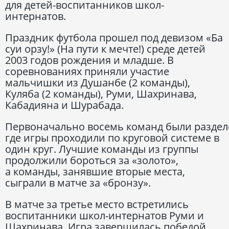
для детей-воспитанников школ-
интернатов.
Праздник футбола прошел под девизом «Ба
суи орзу!» (На пути к мечте!) среде детей
2003 годов рождения и младше. В
соревнованиях приняли участие
мальчишки из Душанбе (2 команды),
Куляба (2 команды), Руми, Шахринава,
Кабадияна и Шурабада.
Первоначально восемь команд были разделе
где игры проходили по круговой системе в
один круг. Лучшие команды из группы
продолжили бороться за «золото»,
а команды, занявшие вторые места,
сыграли в матче за «бронзу».
В матче за третье место встретились
воспитанники школ-интернатов Руми и
Шахринава. Игра завершилась победой