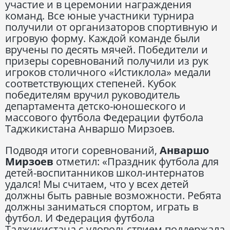
участие и в церемонии награждения
команд. Все юные участники турнира
получили от организаторов спортивную и
игровую форму. Каждой команде были
вручены по десять мячей. Победители и
призеры соревнований получили из рук
игроков столичного «Истиклола» медали
соответствующих степеней. Кубок
победителям вручил руководитель
департамента детско-юношеского и
массового футбола Федерации футбола
Таджикистана Анваршо Мирзоев.
Подводя итоги соревнований,
Анваршо
Мирзоев
отметил: «Праздник футбола для
детей-воспитанников школ-интернатов
удался! Мы считаем, что у всех детей
должны быть равные возможности. Ребята
должны заниматься спортом, играть в
футбол. И Федерация футбола
Таджикистана с удовольствием поддержала