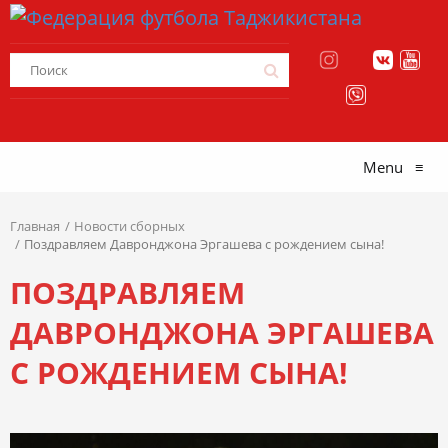
Menu
≡
Главная
Новости сборных
Поздравляем Давронджона Эргашева с рождением сына!
ПОЗДРАВЛЯЕМ
ДАВРОНДЖОНА ЭРГАШЕВА
С РОЖДЕНИЕМ СЫНА!