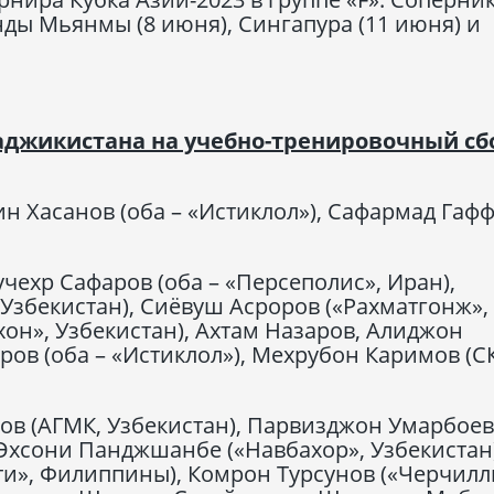
ды Мьянмы (8 июня), Сингапура (11 июня) и
аджикистана на учебно-тренировочный сб
н Хасанов (оба – «Истиклол»), Сафармад Гаф
чехр Сафаров (оба – «Персеполис», Иран),
Узбекистан), Сиёвуш Асроров («Рахматгонж»,
хон», Узбекистан), Ахтам Назаров, Алиджон
ов (оба – «Истиклол»), Мехрубон Каримов (С
в (АГМК, Узбекистан), Парвизджон Умарбоев
 Эхсони Панджшанбе («Навбахор», Узбекистан)
и», Филиппины), Комрон Турсунов («Черчилл