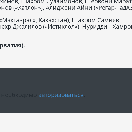
Рахимов, Шахром Сулаймонов, Шервони Маба
унов («Хатлон»), Алиджони Айни («Регар-ТадАЗ
«Мактаарал», Казахстан), Шахром Самиев
учехр Джалилов («Истиклол»), Нуриддин Хамро
рватия).
м необходимо
авторизоваться
.