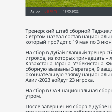
Автор
Info@fft.tj
| 18.05.2022
Тренерский штаб сборной Таджики
Сегртом назвал состав националь
который пройдет с 19 мая по 3 июн
На сбор в Дубай главный тренер с
игроков, из которых тринадцать –
Казахстана, Ирана, Узбекистана, Ф
сборную вызваны 3 вратаря, 9 защ
окончательную заявку национальн
Азии-2023 войдут 23 игрока.
На сбор в ОАЭ национальная сборн
утром.
После завершения сбора в Дубае н
три матча в рамках отборочного ту