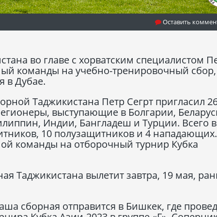
Оставить коммен
стана во главе с хорватским специалистом П
ный команды на учебно-тренировочный сбор,
я в Дубае.
борной Таджикистана Петр Сегрт пригласил 2
 легионеры, выступающие в Болгарии, Беларус
илиппин, Индии, Бангладеш и Турции. Всего в
итников, 10 полузащитников и 4 нападающих.
ой команды на отборочный турнир Кубка
ая Таджикистана вылетит завтра, 19 мая, ра
аша сборная отправится в Бишкек, где провед
рнира Кубка Азии-2023 в группе «F». Соперни