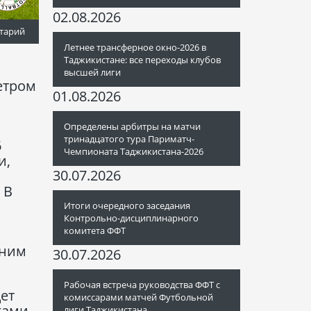
02.08.2026
тарий
Летнее трансферное окно-2026 в
Таджикистане: все переходы клубов
высшей лиги
етром
01.08.2026
Определены арбитры на матчи
тринадцатого тура Париматч-
6
Чемпионата Таджикистана-2026
и,
30.07.2026
 В
Итоги очередного заседания
Контрольно-дисциплинарного
комитета ФФТ
нним
30.07.2026
Рабочая встреча руководства ФФТ с
ет
комиссарами матчей Футбольной
ками
лиги Таджикистана