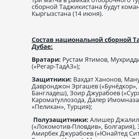
сборной Таджикистана будут коман
Кыргызстана (14 июня).
Состав национальной сборной Т
Дубае:
Вратари:
Рустам Ятимов, Мухридди
(«Регар-ТадАЗ»);
Защитники:
Вахдат Ханонов, Ману
Давронджон Эргашев («Бунёдкор», 
Бангладеш), Зоир Джурабоев («Сур
Кароматуллозода, Далер Имомназар
«Пеликан», Турция);
Полузащитники:
Алишер Джалило
(«Локомотив-Пловдив», Болгария),
Амирбек Джурабоев («Юнайтед Сит