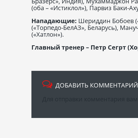
Бразерс», Индия), Мухаммаджон 
(оба – «Истиклол»), Парвиз Баки-Ах
Нападающие:
Шериддин Бобоев (
(«Торпедо-БелАЗ», Беларусь), Ман
(«Хатлон»).
Главный тренер – Петр Сегрт (Хо
ДОБАВИТЬ КОММЕНТАРИЙ
Для отправки комментария ва